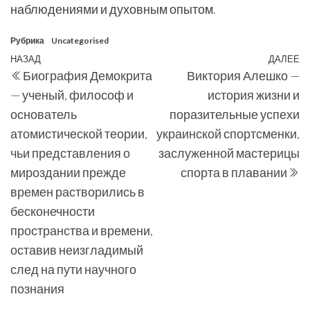
наблюдениями и духовным опытом.
Рубрика
Uncategorised
Навигация
Предыдущая
НАЗАД
ДАЛЕЕ
С
Биография Демокрита
Виктория Алешко —
по
запись
з
— ученый, философ и
история жизни и
записям
основатель
поразительные успехи
атомистической теории,
украинской спортсменки,
чьи представления о
заслуженной мастерицы
мироздании прежде
спорта в плавании
времен растворились в
бесконечности
пространства и времени,
оставив неизгладимый
след на пути научного
познания