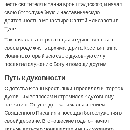
честь святителя Иоанна Кронштадтского, и начал
свою богослужебную и наставническую
деятельность в монастыре Святой Елисаветы в
Туле.
Так началась потрясающая и единственная в
своём роде жизнь архимандрита Крестьянкина
Иоанна, который всю свою духовную силу
посвятил служению Богу и помощи другим.
Путь к духовности
С детства Иоанн Крестьянкин проявлял интерес к
духовным вопросам и стремился к духовному
развитию. Он усердно занимался чтением
Священного Писания и посещал богослужения в
своей деревне. В юношеские годы он начал
задумываться о монашестве и ищь духовного