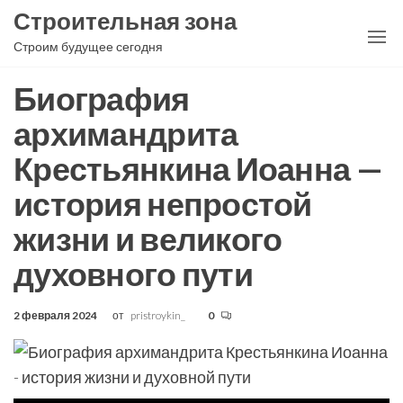
Перейти
Строительная зона
к
Строим будущее сегодня
содержимому
Биография
архимандрита
Крестьянкина Иоанна —
история непростой
жизни и великого
духовного пути
2 февраля 2024
от
pristroykin_
0