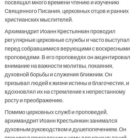
посвящал много времени чтению и изучению
Священного Писания, церковных отцов и ранних
христианских мыслителей.
Архимандрит Иоанн Крестьянкин проводил
регулярные церковные службы и часто выступал
перед собравшимися верующими с воскресными
проповедями. В его проповедях он акцентировал
внимание на важности молитвы, покаяния,
духовной борьбы и служения ближним. Он
призывал людей к жизни истины и благочестия, и
вдохновлял их на стремление к непрестанному
росту и преображению.
Помимо церковных служб и проповедей,
архимандрит Иоанн Крестьянкин занимался
духовным руководством и душепопечением. Он
принимал приходящих к нему для консультаций,