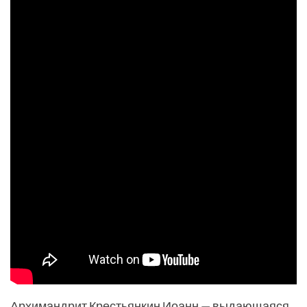
Архимандрит Крестьянкин Иоанн — выдающаяся