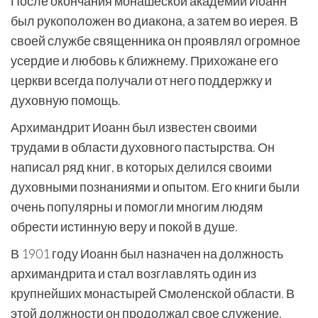
После окончания монашеской академии Иоанн
был рукоположен во диакона, а затем во иерея. В
своей службе священника он проявлял огромное
усердие и любовь к ближнему. Прихожане его
церкви всегда получали от него поддержку и
духовную помощь.
Архимандрит Иоанн был известен своими
трудами в области духовного пастырства. Он
написал ряд книг, в которых делился своими
духовными познаниями и опытом. Его книги были
очень популярны и помогли многим людям
обрести истинную веру и покой в душе.
В 1901 году Иоанн был назначен на должность
архимандрита и стал возглавлять один из
крупнейших монастырей Смоленской области. В
этой должности он продолжал свое служение,