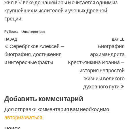
жил в V веке до нашей эры и считается одним из
крупнейших мыслителей и ученых Древней
Греции.
Рубрика
Uncategorised
Навигация
Предыдущая
НАЗАД
ДАЛЕЕ
С
Серебряков Алексей —
Биография
по
запись
з
биография, достижения
архимандрита
записям
и интересные факты
Крестьянкина Иоанна —
история непростой
жизни и великого
духовного пути
Добавить комментарий
Для отправки комментария вам необходимо
авторизоваться
.
Поиск