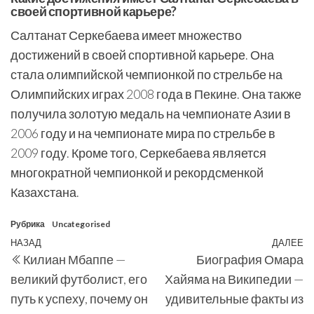
своей спортивной карьере?
Салтанат Серкебаева имеет множество
достижений в своей спортивной карьере. Она
стала олимпийской чемпионкой по стрельбе на
Олимпийских играх 2008 года в Пекине. Она также
получила золотую медаль на чемпионате Азии в
2006 году и на чемпионате мира по стрельбе в
2009 году. Кроме того, Серкебаева является
многократной чемпионкой и рекордсменкой
Казахстана.
Рубрика
Uncategorised
Навигация
Предыдущая
НАЗАД
ДАЛЕЕ
С
Килиан Мбаппе —
Биография Омара
по
запись
з
великий футболист, его
Хайяма на Википедии —
записям
путь к успеху, почему он
удивительные факты из