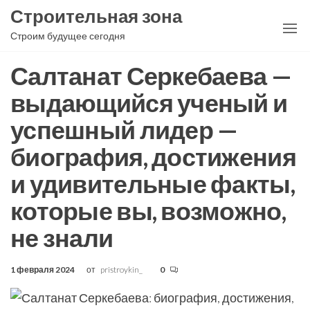
Перейти
Строительная зона
к
Строим будущее сегодня
содержимому
Салтанат Серкебаева —
выдающийся ученый и
успешный лидер —
биография, достижения
и удивительные факты,
которые вы, возможно,
не знали
1 февраля 2024
от
pristroykin_
0