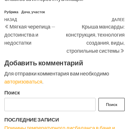
Рубрика
Дача, участок
Навигация
Предыдущая
НАЗАД
ДАЛЕЕ
С
Мягкая черепица —
Крыша мансарды:
по
запись
з
достоинства и
конструкция, технология
записям
недостатки
создания, виды,
стропильные системы
Добавить комментарий
Для отправки комментария вам необходимо
авторизоваться
.
Поиск
Поиск
ПОСЛЕДНИЕ ЗАПИСИ
Причины температурного дисбаланса в бане и