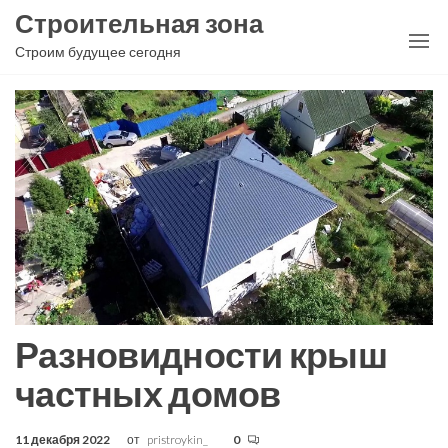
Перейти
Строительная зона
к
Строим будущее сегодня
содержимому
Разновидности крыш
частных домов
11 декабря 2022
от
pristroykin_
0