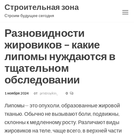
Перейти
Строительная зона
к
Строим будущее сегодня
содержимому
Разновидности
жировиков – какие
липомы нуждаются в
тщательном
обследовании
1 ноября 2024
от
pristroykin_
0
Липомы— это опухоли, образованные жировой
тканью. Обычно не вызывают боли, подвижны,
склонны к медленному росту. Различают виды
жировиков на теле, чаще всего, в верхней части