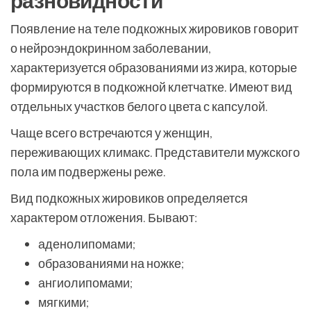
разновидности
Появление на теле подкожных жировиков говорит
о нейроэндокринном заболевании,
характеризуется образованиями из жира, которые
формируются в подкожной клетчатке. Имеют вид
отдельных участков белого цвета с капсулой.
Чаще всего встречаются у женщин,
переживающих климакс. Представители мужского
пола им подвержены реже.
Вид подкожных жировиков определяется
характером отложения. Бывают:
аденолипомами;
образованиями на ножке;
ангиолипомами;
мягкими;