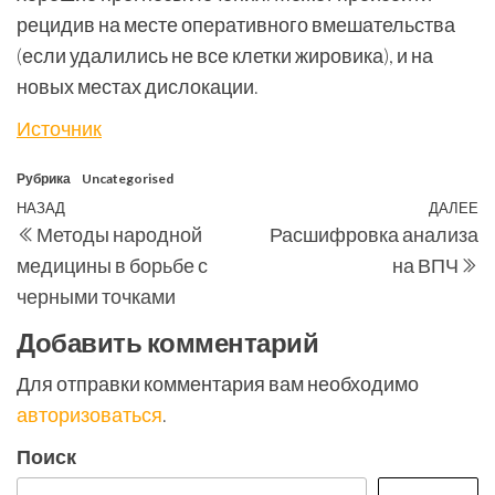
рецидив на месте оперативного вмешательства
(если удалились не все клетки жировика), и на
новых местах дислокации.
Источник
Рубрика
Uncategorised
Навигация
Предыдущая
НАЗАД
ДАЛЕЕ
С
Методы народной
Расшифровка анализа
по
запись
з
медицины в борьбе с
на ВПЧ
записям
черными точками
Добавить комментарий
Для отправки комментария вам необходимо
авторизоваться
.
Поиск