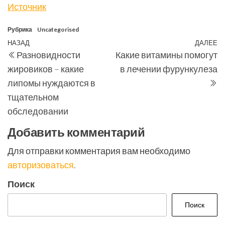
Источник
Рубрика
Uncategorised
Навигация
Предыдущая
НАЗАД
ДАЛЕЕ
С
Разновидности
Какие витамины помогут
по
запись
з
жировиков – какие
в лечении фурункулеза
записям
липомы нуждаются в
тщательном
обследовании
Добавить комментарий
Для отправки комментария вам необходимо
авторизоваться
.
Поиск
Поиск