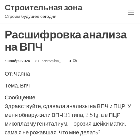
Перейти
Строительная зона
к
Строим будущее сегодня
содержимому
Расшифровка анализа
на ВПЧ
1 ноября 2024
от
pristroykin_
0
От: Чаяна
Тема: Впч
Сообщение:
Здравствуйте, сдавала анализы на ВПЧ и ПЦР. У
меня обнаружили ВПЧ 31 типа, 2.5 lg, а в ПЦР –
микоплазму гениталиум, + эрозия шейки матки,
сама я не рожавшая. Что мне делать?