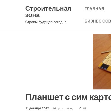
Перейти
Строительная
ГЛАВНАЯ
к
зона
содержимому
БИЗНЕС СО
Строим будущее сегодня
Планшет с сим карт
11 декабря 2022
от
pristroykin_
0