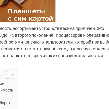
ость, ассортимент устройств весьма приличен. Это
 до IPS второго поколения), процессоров и оперативн
требностями конечного пользователя, который при выб
несмотря на то, что покупает самую дешевую модель 
нно падают, в то время как их производительность и
ами
оимость
борот