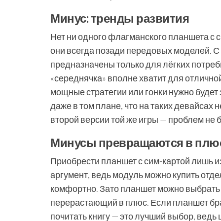
Минус: тренды развития
Нет ни одного флагманского планшета с с
они всегда позади передовых моделей. С
предназначены только для лёгких потребн
«середнячка» вполне хватит для отличной р
мощные стратегии или гонки нужно будет з
даже в том плане, что на таких девайсах 
второй версии той же игры — проблем не б
Минусы превращаются в плю
Приобрести планшет с сим-картой лишь и
аргумент, ведь модуль можно купить отдел
комфортно. Зато планшет можно выбрать 
перерастающий в плюс. Если планшет бра
почитать книгу — это лучший выбор, ведь 