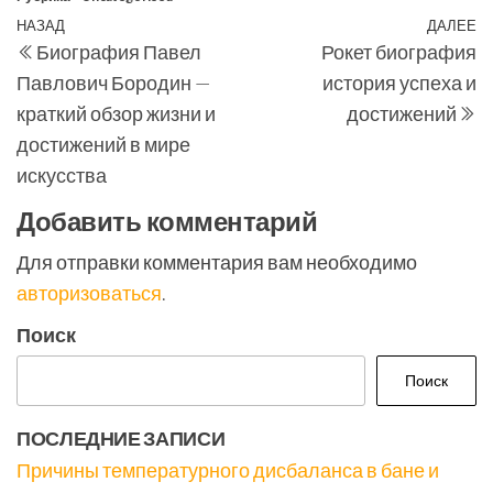
Навигация
Предыдущая
НАЗАД
ДАЛЕЕ
С
Биография Павел
Рокет биография
по
запись
з
Павлович Бородин —
история успеха и
записям
краткий обзор жизни и
достижений
достижений в мире
искусства
Добавить комментарий
Для отправки комментария вам необходимо
авторизоваться
.
Поиск
Поиск
ПОСЛЕДНИЕ ЗАПИСИ
Причины температурного дисбаланса в бане и