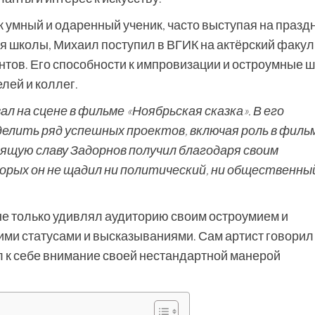
к умный и одаренный ученик, часто выступая на празд
 школы, Михаил поступил в ВГИК на актёрский факуль
ентов. Его способности к импровизации и остроумные 
лей и коллег.
л на сцене в фильме «Ноябрьская сказка». В его
елить ряд успешных проектов, включая роль в филь
оящую славу Задорнов получил благодаря своим
рых он не щадил ни политический, ни общественны
не только удивлял аудиторию своим остроумием и
ими статусами и высказываниями. Сам артист говорил 
ал к себе внимание своей нестандартной манерой