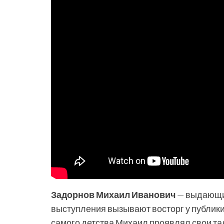
Задорнов Михаил Иванович
— выдающий
выступления вызывают восторг у публики.
самого детства Михаил проявлял свои тал