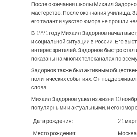
После окончания школы Михаил Задорнов 
мастерство. После окончания училища, З
его талант и чувство юмора не прошли н
В 1991 году Михаил Задорнов начал высту
и социальной ситуации в России. Его вы
интерес зрителей. Задорнов быстро стал 
показаны на многих телеканалах по всему
Задорнов также был активным обществен
политических событиях. Он поддерживал
слова.
Михаил Задорнов ушел из жизни 10 ноябр
популярными и актуальными, и его юмор 
Дата рождения:
21 март
Место рождения:
Москва