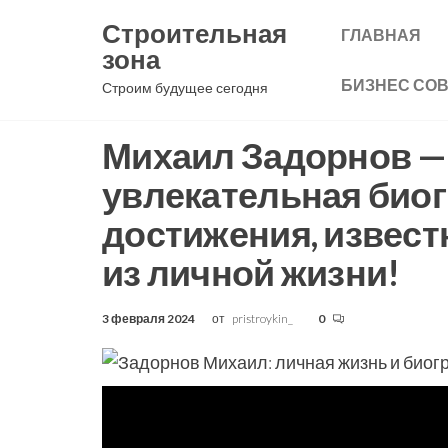
Перейти
Строительная
ГЛАВНАЯ
к
зона
содержимому
БИЗНЕС СО
Строим будущее сегодня
Михаил Задорнов — 
увлекательная био
достижения, извест
из личной жизни!
3 февраля 2024
от
pristroykin_
0