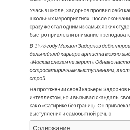
Учась в школе, Задорнов проявил себя ка
школьных мероприятиях. После окончания
сразу же стал одним из самых ярких студ
быстро привлекли внимание преподавате
В 1976 году Михаил Задорнов дебютирова
дальнейшей карьере артиста можно выд
«Москва слезам не верит». Однако наст
остросатиричным выступлениям, в кото
строй.
На протяжении своей карьеры Задорнов 
интеллектом, но и вызывал скандалы сво
как о «Сатирике без границ». Он привлек
выступления и самобытной речью.
Содержание