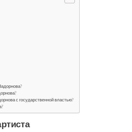
Задорнова?
дорнова?
орнова с государственной властью?
а?
артиста