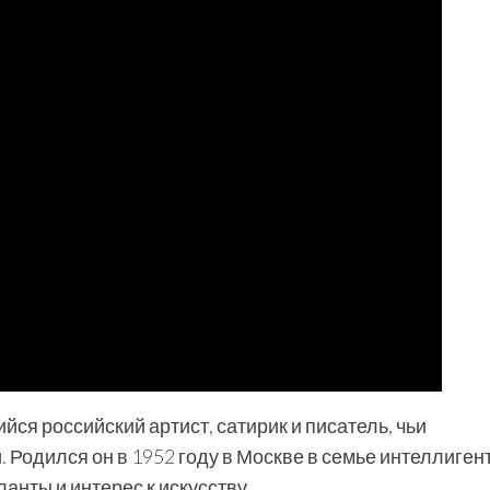
ся российский артист, сатирик и писатель, чьи
 Родился он в 1952 году в Москве в семье интеллигент
анты и интерес к искусству.