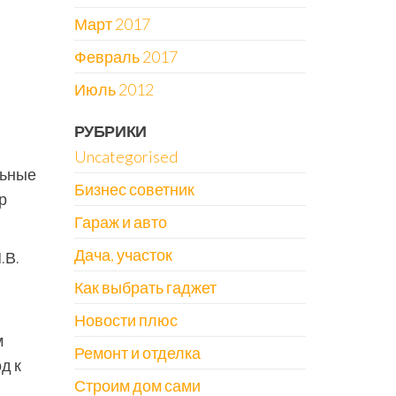
Март 2017
Февраль 2017
и
Июль 2012
РУБРИКИ
Uncategorised
льные
Бизнес советник
р
Гараж и авто
Дача, участок
.В.
Как выбрать гаджет
Новости плюс
м
Ремонт и отделка
д к
Строим дом сами