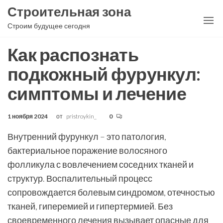
Перейти
Строительная зона
к
Строим будущее сегодня
содержимому
Как распознать
подкожный фурункул:
симптомы и лечение
1 ноября 2024
от
pristroykin_
0
Внутренний фурункул – это патология,
бактериальное поражение волосяного
фолликула с вовлечением соседних тканей и
структур. Воспалительный процесс
сопровождается болевым синдромом, отечностью
тканей, гиперемией и гипертермией. Без
своевременного лечения вызывает опасные для