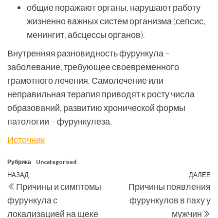
общие поражают органы, нарушают работу
жизненно важных систем организма (сепсис,
менингит, абсцессы органов).
Внутренняя разновидность фурункула –
заболевание, требующее своевременного
грамотного лечения. Самолечение или
неправильная терапия приводят к росту числа
образований, развитию хронической формы
патологии – фурункулеза.
Источник
Рубрика
Uncategorised
Навигация
Предыдущая
НАЗАД
ДАЛЕЕ
С
Причины и симптомы
Причины появления
по
запись
з
фурункула с
фурункулов в паху у
записям
локализацией на щеке
мужчин