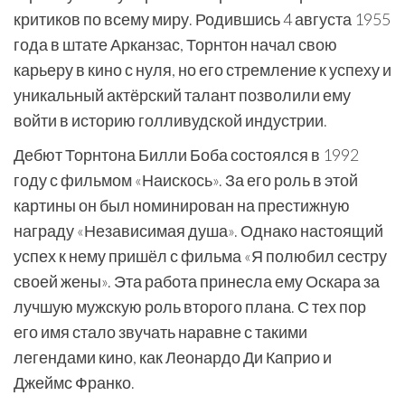
критиков по всему миру. Родившись 4 августа 1955
года в штате Арканзас, Торнтон начал свою
карьеру в кино с нуля, но его стремление к успеху и
уникальный актёрский талант позволили ему
войти в историю голливудской индустрии.
Дебют Торнтона Билли Боба состоялся в 1992
году с фильмом «Наискось». За его роль в этой
картины он был номинирован на престижную
награду «Независимая душа». Однако настоящий
успех к нему пришёл с фильма «Я полюбил сестру
своей жены». Эта работа принесла ему Оскара за
лучшую мужскую роль второго плана. С тех пор
его имя стало звучать наравне с такими
легендами кино, как Леонардо Ди Каприо и
Джеймс Франко.