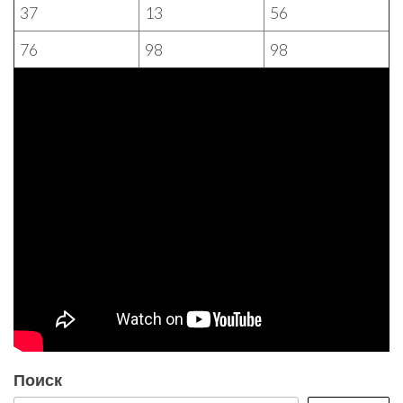
37
13
56
76
98
98
Поиск