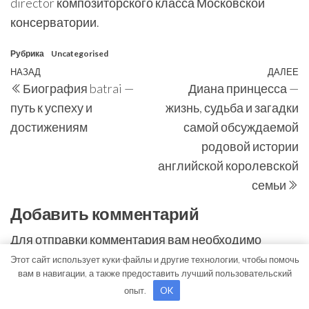
director композиторского класса Московской
консерватории.
Рубрика
Uncategorised
Навигация
Предыдущая
НАЗАД
ДАЛЕЕ
С
Биография batrai —
Диана принцесса —
по
запись
з
путь к успеху и
жизнь, судьба и загадки
записям
достижениям
самой обсуждаемой
родовой истории
английской королевской
семьи
Добавить комментарий
Для отправки комментария вам необходимо
авторизоваться
.
Этот сайт использует куки-файлы и другие технологии, чтобы помочь
вам в навигации, а также предоставить лучший пользовательский
Поиск
опыт.
OK