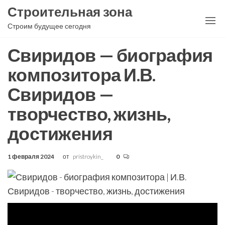
Перейти
Строительная зона
к
Строим будущее сегодня
содержимому
Свиридов — биография
композитора И.В.
Свиридов —
творчество, жизнь,
достижения
1 февраля 2024
от
pristroykin_
0