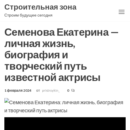
Перейти
Строительная зона
к
Строим будущее сегодня
содержимому
Семенова Екатерина —
личная жизнь,
биография и
творческий путь
известной актрисы
1 февраля 2024
от
pristroykin_
0