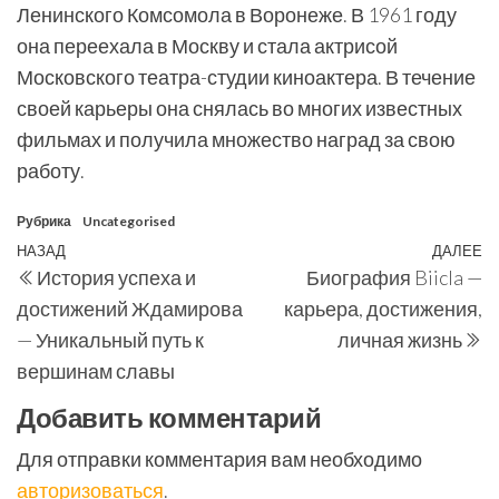
Ленинского Комсомола в Воронеже. В 1961 году
она переехала в Москву и стала актрисой
Московского театра-студии киноактера. В течение
своей карьеры она снялась во многих известных
фильмах и получила множество наград за свою
работу.
Рубрика
Uncategorised
Навигация
Предыдущая
НАЗАД
ДАЛЕЕ
С
История успеха и
Биография Biicla —
по
запись
з
достижений Ждамирова
карьера, достижения,
записям
— Уникальный путь к
личная жизнь
вершинам славы
Добавить комментарий
Для отправки комментария вам необходимо
авторизоваться
.