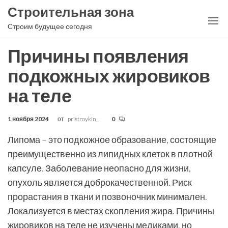
Перейти
Строительная зона
к
Строим будущее сегодня
содержимому
Причины появления
подкожных жировиков
на теле
1 ноября 2024
от
pristroykin_
0
Липома – это подкожное образование, состоящие
преимущественно из липидных клеток в плотной
капсуле. Заболевание неопасно для жизни,
опухоль является доброкачественной. Риск
прорастания в ткани и позвоночник минимален.
Локализуется в местах скопления жира. Причины
жировиков на теле не изучены медиками, но