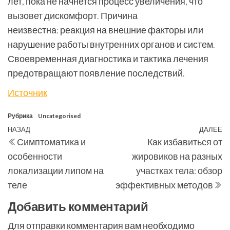
лет, пока не начнется процесс увеличения, что
вызовет дискомфорт. Причина
неизвестна: реакция на внешние факторы или
нарушение работы внутренних органов и систем.
Своевременная диагностика и тактика лечения
предотвращают появление последствий.
Источник
Рубрика
Uncategorised
Навигация
Предыдущая
НАЗАД
ДАЛЕЕ
С
Симптоматика и
Как избавиться от
по
запись
з
особенности
жировиков на разных
записям
локализации липом на
участках тела: обзор
теле
эффективных методов
Добавить комментарий
Для отправки комментария вам необходимо