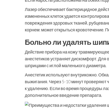
Если наросты расположены на обеих под
Лазер обеспечивает бактерицидное дейс
измененных клеток удается контролирова
повреждения здоровых тканей, рубцевани
корнем: может открыться кровотечение. 
Больно ли удалять шип
Действие прибора на кожу травмирующее
анестетиков устраняет дискомфорт. Для 
шприцами с иглой маленького диаметра.
Анестетик используют внутрикожно. Обк
выжигания. Через 5-10 минут проверяют 
к удалению. Если во время процедуры л
дополнительное введение препарата.