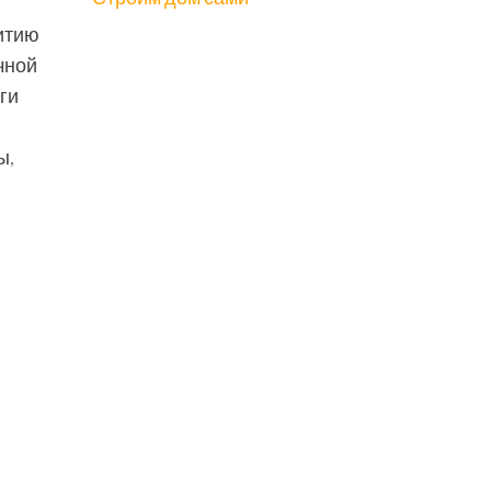
итию
чной
ги
ы,