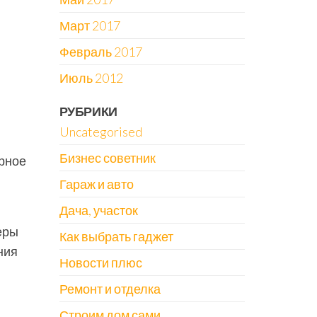
Март 2017
Февраль 2017
Июль 2012
РУБРИКИ
Uncategorised
Бизнес советник
орное
Гараж и авто
Дача, участок
еры
Как выбрать гаджет
ния
Новости плюс
Ремонт и отделка
Строим дом сами