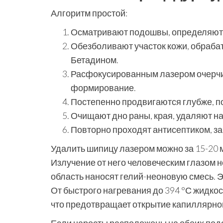
Алгоритм простой:
Осматривают подошвы, определяют 
Обезболивают участок кожи, обраба
Бетадином.
Расфокусированным лазером очерчив
формирование.
Постепенно продвигаются глубже, п
Очищают дно раны, края, удаляют на
Повторно проходят антисептиком, з
Удалить шипицу лазером можно за 15-20 м
Излучение от него человеческим глазом 
область наносят гелий-неоновую смесь. Э
От быстрого нагревания до 394 °С жидкос
что предотвращает открытие капиллярног