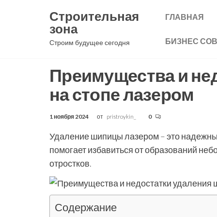
Перейти
Строительная
ГЛАВНАЯ
к
зона
содержимому
БИЗНЕС СО
Строим будущее сегодня
Преимущества и не
на стопе лазером
1 ноября 2024
от
pristroykin_
0
Удаление шипицы лазером – это надежны
помогает избавиться от образований неб
отростков.
Содержание