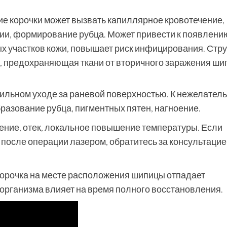
е корочки может вызвать капиллярное кровотечение,
ии, формирование рубца. Может привести к появлени
 участков кожи, повышает риск инфицирования. Стру
, предохраняющая ткани от вторичного заражения ши
вильном уходе за раневой поверхностью. К нежелател
разование рубца, пигментных пятен, нагноение.
ение, отек, локальное повышение температуры. Если
после операции лазером, обратитесь за консультацие
Корочка на месте расположения шипицы отпадает
 организма влияет на время полного восстановления.