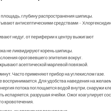
площадь, глубину распространения шипицы.
тывают антисептическими средствами – Хлоргексиди
ают недуг, от периферии к центру выжигают
ока не ликвидируют корень шипицы.
слоения ороговевшего эпителия вокруг.
акрывают асептической марлевой повязкой.
инут. Часто применяют прибор на углекислом газе.
не воспринимается. Для удобства наведения на желае
нергия потока поглощается водой внутри, снаружи кле
ть испаряется, разрушая ячейки. Ожог коагулирует со
о кровотечения.