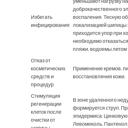
уменьшают нагрузку на
доброкачественного э
Избегать
воспаления. Тесную об
инфицирования
локализацией шипицы я
приходится упор при х
необходимо отказаться
пляжи, водоемы летом 
Отказ от
косметических
Применение кремов, пи
средств и
восстановления кожи.
процедур
Стимуляция
В зоне удаленного нед
регенерации
формируется струп. П
клеток после
эпидермиса: Цинковую
очистки от
Левомеколь, Пантенол
шипицы