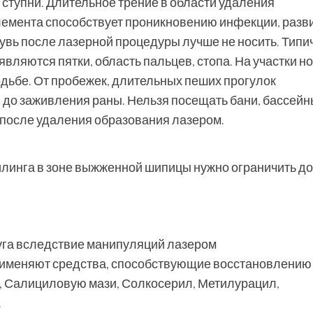
 ступни. Длительное трение в области удаления
лемента способствует проникновению инфекции, разв
увь после лазерной процедуры лучше не носить. Типи
вляются пятки, область пальцев, стопа. На участки но
одьбе. От пробежек, длительных пеших прогулок
 до заживления раны. Нельзя посещать бани, бассейн
после удаления образования лазером.
линга в зоне выжженной шипицы нужно ограничить до
уга вследствие манипуляций лазером
рименяют средства, способствующие восстановлению
, Салициловую мази, Солкосерил, Метилурацил,
.