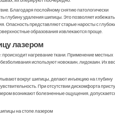
ошвах, их оперируют поочередно.
твие. Благодаря послойному снятию патологически
ть глубину удаления шипицы. Это позволяет избежать
я. Опасность представляют старые наросты с глубок
Поверхностные образования извлекаются проще.
ицу лазером
: происходит нагревание ткани. Применение местных
обезболивания используют новокаин, лидокаин. Их вв
алывают вокруг шипицы, делают инъекцию на глубину
чувствительность. При отсутствии дискомфорта прист
азером возникают болезненные ощущения, допускаетс