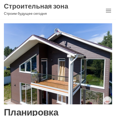
Перейти
Строительная зона
к
Строим будущее сегодня
содержимому
Планировка