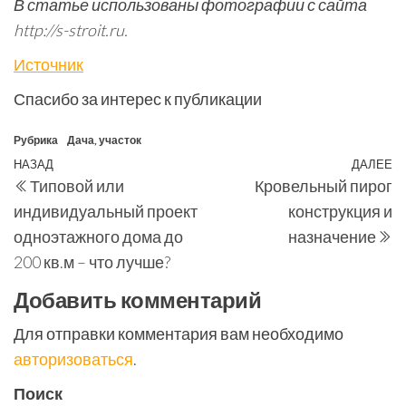
В статье использованы фотографии с сайта
http://s-stroit.ru
.
Источник
Спасибо за интерес к публикации
Рубрика
Дача, участок
Навигация
Предыдущая
НАЗАД
ДАЛЕЕ
С
Типовой или
Кровельный пирог
по
запись
з
индивидуальный проект
конструкция и
записям
одноэтажного дома до
назначение
200 кв.м – что лучше?
Добавить комментарий
Для отправки комментария вам необходимо
авторизоваться
.
Поиск