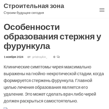
Перейти
Строительная зона
к
Строим будущее сегодня
содержимому
Особенности
образования стержня у
фурункула
1 ноября 2024
от
pristroykin_
0
Клинические симптомы чирея максимально
выражены на гнойно-некротической стадии, когда
формируется стержень фурункула. Главной
целью лечения образования является его
удаление. Это может сделать врач либо чирей
должен раскрыться самостоятельно.