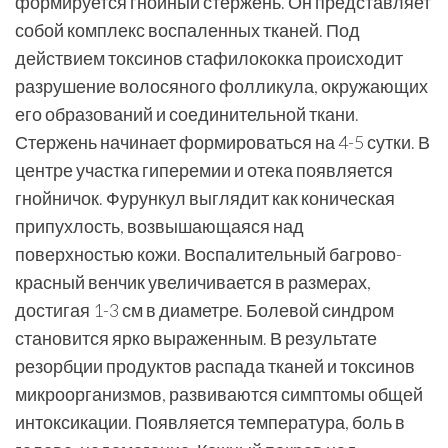
формируется гнойный стержень. Он представляет
собой комплекс воспаленных тканей. Под
действием токсинов стафилококка происходит
разрушение волосяного фолликула, окружающих
его образований и соединительной ткани.
Стержень начинает формироваться на 4-5 сутки. В
центре участка гиперемии и отека появляется
гнойничок. Фурункул выглядит как коническая
припухлость, возвышающаяся над
поверхностью кожи. Воспалительный багрово-
красный венчик увеличивается в размерах,
достигая 1-3 см в диаметре. Болевой синдром
становится ярко выраженным. В результате
резорбции продуктов распада тканей и токсинов
микроорганизмов, развиваются симптомы общей
интоксикации. Появляется температура, боль в