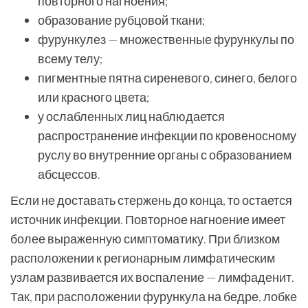
повторного нагноения;
образование рубцовой ткани;
фурункулез — множественные фурункулы по
всему телу;
пигментные пятна сиреневого, синего, белого
или красного цвета;
у ослабленных лиц наблюдается
распространение инфекции по кровеносному
руслу во внутренние органы с образованием
абсцессов.
Если не доставать стержень до конца, то остается
источник инфекции. Повторное нагноение имеет
более выраженную симптоматику. При близком
расположении к регионарным лимфатическим
узлам развивается их воспаление — лимфаденит.
Так, при расположении фурункула на бедре, лобке