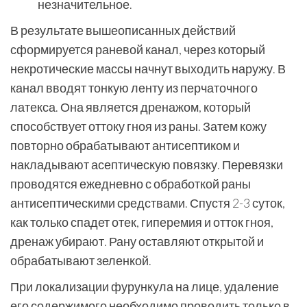
незначительное.
В результате вышеописанных действий
сформируется раневой канал, через который
некротические массы начнут выходить наружу. В
канал вводят тонкую ленту из перчаточного
латекса. Она является дренажом, который
способствует оттоку гноя из раны. Затем кожу
повторно обрабатывают антисептиком и
накладывают асептическую повязку. Перевязки
проводятся ежедневно с обработкой раны
антисептическими средствами. Спустя 2-3 суток,
как только спадет отек, гиперемия и отток гноя,
дренаж убирают. Рану оставляют открытой и
обрабатывают зеленкой.
При локализации фурункула на лице, удаление
его содержимого необходимо проводить только в