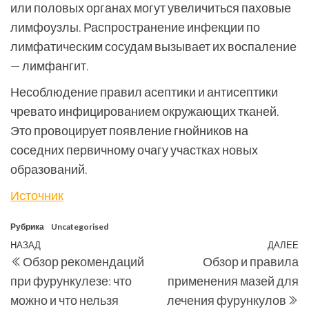
или половых органах могут увеличиться паховые
лимфоузлы. Распространение инфекции по
лимфатическим сосудам вызывает их воспаление
— лимфангит.
Несоблюдение правил асептики и антисептики
чревато инфицированием окружающих тканей.
Это провоцирует появление гнойников на
соседних первичному очагу участках новых
образований.
Источник
Рубрика
Uncategorised
Навигация
Предыдущая
НАЗАД
ДАЛЕЕ
С
Обзор рекомендаций
Обзор и правила
по
запись
з
при фурункулезе: что
применения мазей для
записям
можно и что нельзя
лечения фурункулов