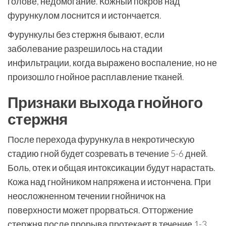
голове, недомогание. Кожный покров над
фурункулом лоснится и истончается.
Фурункулы без стержня бывают, если
заболевание разрешилось на стадии
инфильтрации, когда выражено воспаление, но не
произошло гнойное расплавление тканей.
Признаки выхода гнойного
стержня
После перехода фурункула в некротическую
стадию гной будет созревать в течение 5-6 дней.
Боль, отек и общая интоксикации будут нарастать.
Кожа над гнойником напряжена и истончена. При
неосложненном течении гнойничок на
поверхности может прорваться. Отторжение
стержня после прорыва протекает в течение 1-3