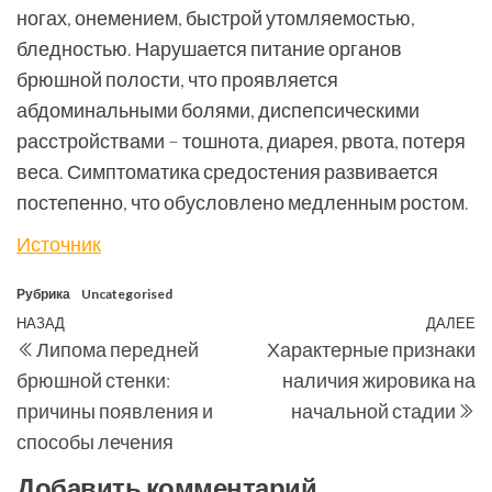
ногах, онемением, быстрой утомляемостью,
бледностью. Нарушается питание органов
брюшной полости, что проявляется
абдоминальными болями, диспепсическими
расстройствами – тошнота, диарея, рвота, потеря
веса. Симптоматика средостения развивается
постепенно, что обусловлено медленным ростом.
Источник
Рубрика
Uncategorised
Навигация
Предыдущая
НАЗАД
ДАЛЕЕ
С
Липома передней
Характерные признаки
по
запись
з
брюшной стенки:
наличия жировика на
записям
причины появления и
начальной стадии
способы лечения
Добавить комментарий