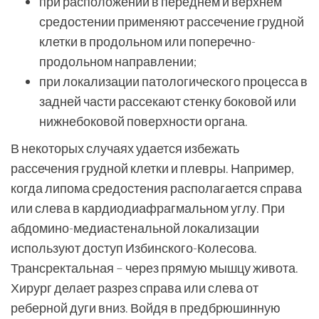
при расположении в переднем и верхнем
средостении применяют рассечение грудной
клетки в продольном или поперечно-
продольном направлении;
при локализации патологического процесса в
задней части рассекают стенку боковой или
нижнебоковой поверхности органа.
В некоторых случаях удается избежать
рассечения грудной клетки и плевры. Например,
когда липома средостения располагается справа
или слева в кардиодиафрагмальном углу. При
абдомино-медиастенальной локализации
используют доступ Избинского-Колесова.
Трансректальная – через прямую мышцу живота.
Хирург делает разрез справа или слева от
реберной дуги вниз. Войдя в предбрюшинную