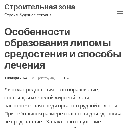
Перейти
Строительная зона
к
Строим будущее сегодня
содержимому
Особенности
образования липомы
средостения и способы
лечения
1 ноября 2024
от
pristroykin_
0
Липома средостения – это образование,
состоящая из зрелой жировой ткани,
расположенная среди органов грудной полости.
При небольшом размере опасности для здоровья
не представляет. Характерно отсутствие