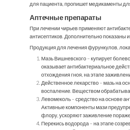
для пациента, пропишет медикаменты для
Аптечные препараты
При лечении чирьев применяют антибакт
антисептиков. Дополнительно показаны 
Продукция для лечения фурункулов, лок
Мазь Вишневского – купирует болево
оказывает антибактериальное действ
отхождения гноя, на этапе заживлени
Действенное лекарство – мазь на ос
воспаление. Веществом обрабатывают
Левомеколь – средство на основе ан
Активные компоненты мази предупр
флору, ускоряют заживление пораже
Перекись водорода – на этапе созре