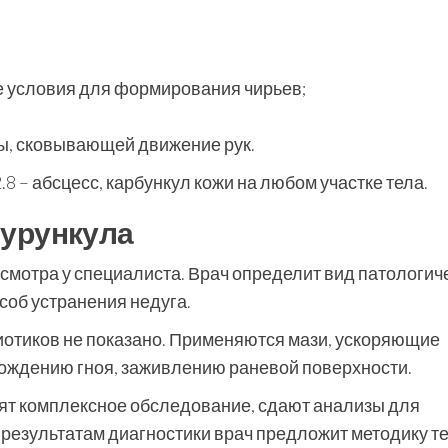
 условия для формирования чирьев;
ы, сковывающей движение рук.
8 – абсцесс, карбункул кожи на любом участке тела.
фурункула
осмотра у специалиста. Врач определит вид патологич
об устранения недуга.
иотиков не показано. Применяются мази, ускоряющие
ождению гноя, заживлению раневой поверхности.
т комплексное обследование, сдают анализы для
 результатам диагностики врач предложит методику т