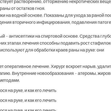
бствует растворению, отторжению некротических веще
раны от остатков гноя.
ки на водной основе. Показаны для ухода за раной по
дения вторичного инфицирования, подавления патог
й – антисептики на спиртовой основе. Средства глуб
них этапах лечения способны подавить рост стафилок
используют для обработки краев раны на руке: они
т оперативное лечение. Хирург вскроет нарыв, удали
апию. Внутренние новообразования – атеромы, жиров
методами.