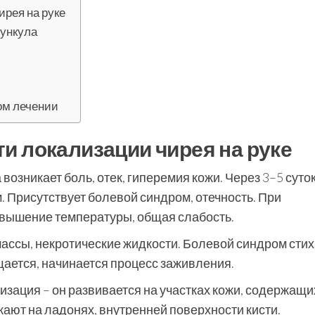
рея на руке
рункула
ом лечении
и локализации чирея на руке
возникает боль, отек, гиперемия кожи. Через 3–5 суто
 Присутствует болевой синдром, отечность. При
вышение температуры, общая слабость.
ассы, некротические жидкости. Болевой синдром стих
щается, начинается процесс заживления.
изация – он развивается на участках кожи, содержащи
ют на ладонях, внутренней поверхности кисти.