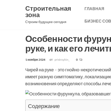
Перейти
Строительная
ГЛАВНАЯ
к
зона
содержимому
БИЗНЕС СО
Строим будущее сегодня
Особенности фурун
руке, и как его лечит
1 ноября 2024
от
pristroykin_
0
Чирей на руке – это гнойно-некротическ
имеет разную симптоматику, локализацию
возникновения определяют способы лече
Содержание