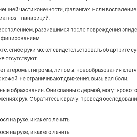
внешней части конечности, фалангах. Если воспаление
иагноз – панариций.
м воспалением, развившимся после повреждения эпид
инфицированием.
те, сгибе руки может свидетельствовать об артрите су
ке отсутствуют.
т атеромы, гигромы, липомы, новообразования клетч
 кожей, не ограничивают движения, вызывая боли.
ные образования. Они спаяны с дермой, могут кровото
ниях рук. Обратитесь к врачу: проведя обследовани