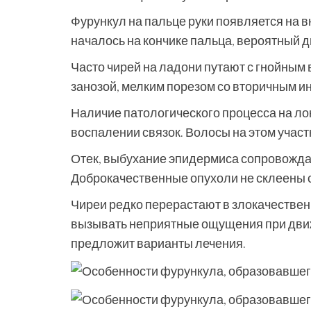
Фурункул на пальце руки появляется на 
началось на кончике пальца, вероятный д
Часто чирей на ладони путают с гнойны
занозой, мелким порезом со вторичным 
Наличие патологического процесса на лок
воспалении связок. Волосы на этом участ
Отек, выбухание эпидермиса сопровождае
Доброкачественные опухоли не склеены с
Чиреи редко перерастают в злокачествен
вызывать неприятные ощущения при движе
предложит варианты лечения.