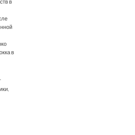
ств в
сле
енной
око
окка в
т
ики,