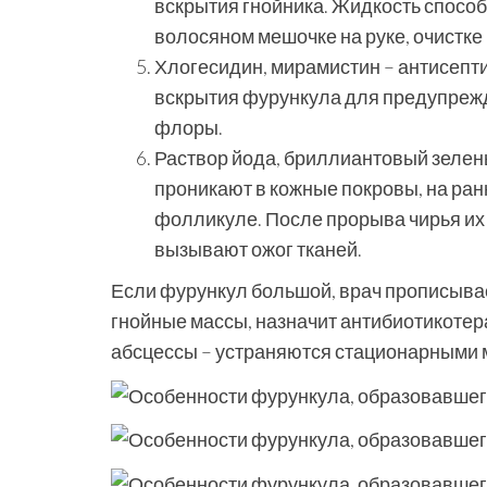
вскрытия гнойника. Жидкость спосо
волосяном мешочке на руке, очистке 
Хлогесидин, мирамистин – антисепти
вскрытия фурункула для предупреж
флоры.
Раствор йода, бриллиантовый зелены
проникают в кожные покровы, на ран
фолликуле. После прорыва чирья их 
вызывают ожог тканей.
Если фурункул большой, врач прописывае
гнойные массы, назначит антибиотикотер
абсцессы – устраняются стационарными 