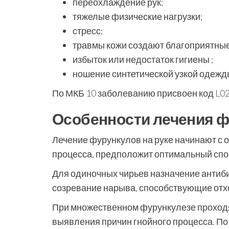
переохлаждение рук;
тяжелые физические нагрузки;
стресс;
травмы кожи создают благоприятные
избыток или недостаток гигиены ;
ношение синтетической узкой одежд
По МКБ 10 заболеванию присвоен код L02.
Особенности лечения 
Лечение фурункулов на руке начинают с 
процесса, предположит оптимальный спос
Для одиночных чирьев назначение антиб
созревание нарыва, способствующие отх
При множественном фурункулезе проходя
выявления причин гнойного процесса. По