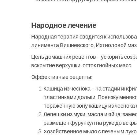
Народное лечение
Народная терапия сводится к использов
линимента Вишневского, Ихтиоловой маз
Цель домашних рецептов – ускорить созр
вскрытие верхушки, отток гнойных масс.
Эффективные рецепты:
Кашица из чеснока – на стадии инф
пластинками дольки. Повязку меняют 
пораженную зону кашицу из чеснока 
Лепешки из муки, масла и яйца: замес
размещен фурункул на руке до вскры
Хозяйственное мыло с печеным лук