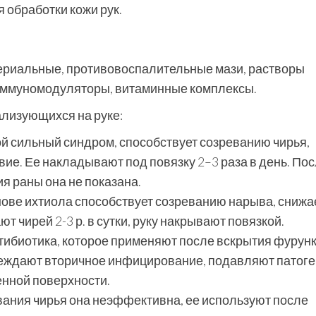
 обработки кожи рук.
ериальные, противовоспалительные мази, растворы
иммуномодуляторы, витаминные комплексы.
ализующихся на руке:
й сильный синдром, способствует созреванию чирья,
ие. Ее накладывают под повязку 2–3 раза в день. По
я раны она не показана.
нове ихтиола способствует созреванию нарыва, снижа
 чирей 2-3 р. в сутки, руку накрывают повязкой.
тибиотика, которое применяют после вскрытия фурунк
еждают вторичное инфицирование, подавляют патог
нной поверхности.
вания чирья она неэффективна, ее используют после