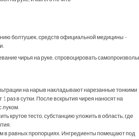
анию болтушек, средств официальной медицины –
и.
евание чирья на руке, спровоцировать самопроизволь
ильтрации на нарыв накладывают нарезанные тонкими
1 раз в сутки. После вскрытия чирея наносят на
с луком.
ить крутое тесто, субстанцию уложить в область, где
тия.
ом в равных пропорциях. Ингредиенты помещают под