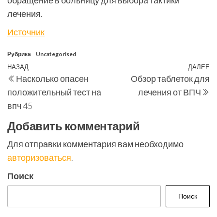
обращение в больницу для выбора тактики
лечения.
Источник
Рубрика
Uncategorised
Навигация
Предыдущая
НАЗАД
ДАЛЕЕ
С
Насколько опасен
Обзор таблеток для
по
запись
з
положительный тест на
лечения от ВПЧ
записям
впч 45
Добавить комментарий
Для отправки комментария вам необходимо
авторизоваться
.
Поиск
Поиск