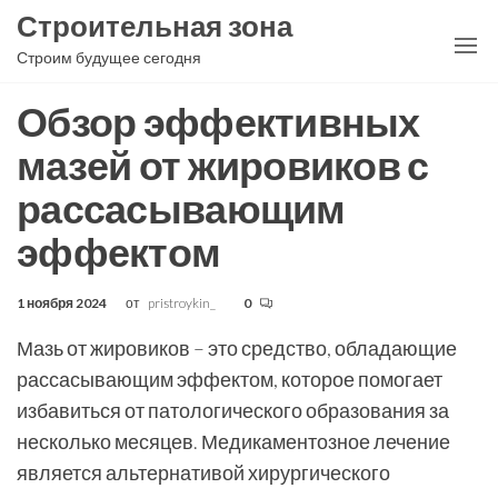
Перейти
Строительная зона
к
Строим будущее сегодня
содержимому
Обзор эффективных
мазей от жировиков с
рассасывающим
эффектом
1 ноября 2024
от
pristroykin_
0
Мазь от жировиков – это средство, обладающие
рассасывающим эффектом, которое помогает
избавиться от патологического образования за
несколько месяцев. Медикаментозное лечение
является альтернативой хирургического