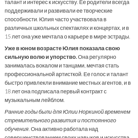
талант и интерес к искусству. Ее родители всегда
поддерживали и развивали ее творческие
способности. Юлия часто участвовала в
различных школьных спектаклях и концертах, и в
15 лет она уже мечтала о карьере в мире эстрады.
Уже в юном возрасте Юлия показала свою
сильную волю и упорство.
Она регулярно
занималась вокалом и танцами, мечтая стать
профессиональной артисткой. Ее голос и талант
быстро привлекли внимание местных агентов, и в
18 лет она подписала первый контракт с
музыкальным лейблом.
Ранние годы были для Юлии Норкиной временем
стремительного развития и постоянного
обучения.
Она активно работала над
совершенствованием своих навыков и искусства