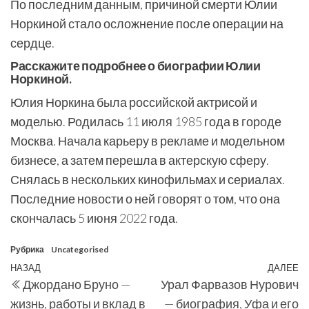
По последним данным, причиной смерти Юлии
Норкиной стало осложнение после операции на
сердце.
Расскажите подробнее о биографии Юлии
Норкиной.
Юлия Норкина была российской актрисой и
моделью. Родилась 11 июля 1985 года в городе
Москва. Начала карьеру в рекламе и модельном
бизнесе, а затем перешла в актерскую сферу.
Снялась в нескольких кинофильмах и сериалах.
Последние новости о ней говорят о том, что она
скончалась 5 июня 2022 года.
Рубрика
Uncategorised
Навигация
Предыдущая
НАЗАД
ДАЛЕЕ
С
Джордано Бруно —
Урал Фарвазов Нурович
по
запись
з
жизнь, работы и вклад в
— биография, Уфа и его