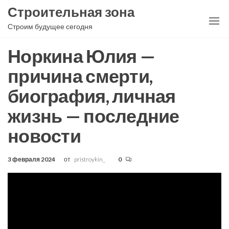
Перейти
Строительная зона
к
Строим будущее сегодня
содержимому
Норкина Юлия —
причина смерти,
биография, личная
жизнь — последние
новости
3 февраля 2024
от
pristroykin_
0