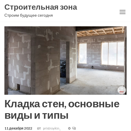
Перейти
Строительная зона
к
Строим будущее сегодня
содержимому
Кладка стен, основные
виды и типы
11 декабря 2022
от
pristroykin_
0