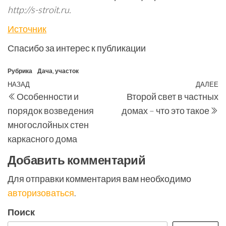
http://s-stroit.ru
.
Источник
Спасибо за интерес к публикации
Рубрика
Дача, участок
Навигация
Предыдущая
НАЗАД
ДАЛЕЕ
С
Особенности и
Второй свет в частных
по
запись
з
порядок возведения
домах – что это такое
записям
многослойных стен
каркасного дома
Добавить комментарий
Для отправки комментария вам необходимо
авторизоваться
.
Поиск