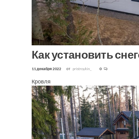
Как установить сне
11 декабря 2022
от
pristroykin_
0
Кровля