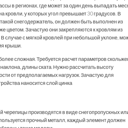
ссы в регионах, где может за один день выпадать ме
а кровли, у которых угол превышает 30 градусов. В
 такой снегодержатель, он должен быть выполнен из
 же цветом. Зачастую они закрепляются к кровлям из
В случае с мягкой кровлей при небольшой уклоне, мо
ия крыши.
 более сложная. Требуется расчет параметров скольж
 наклона, длины ската. Нужно рассчитать высоту
мости от предполагаемых нагрузок. Зачастую для
тройства наносится слой цинка
й черепицы производятся в виде снегопропускных ил
спользуется прочный металл, каждый элемент должен