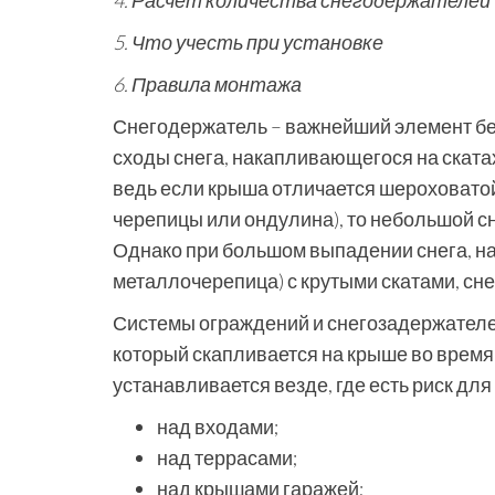
4. Расчет количества снегодержателей
5. Что учесть при установке
6. Правила монтажа
Снегодержатель – важнейший элемент б
сходы снега, накапливающегося на скатах
ведь если крыша отличается шероховатой
черепицы или ондулина), то небольшой с
Однако при большом выпадении снега, на
металлочерепица) с крутыми скатами, сн
Системы ограждений и снегозадержателе
который скапливается на крыше во время
устанавливается везде, где есть риск для
над входами;
над террасами;
над крышами гаражей;