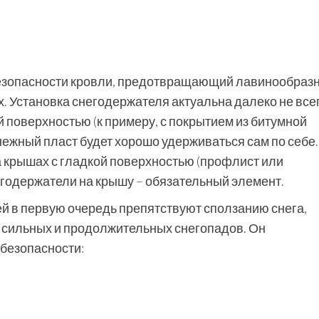
езопасности кровли, предотвращающий лавинообраз
. Установка снегодержателя актуальна далеко не все
 поверхностью (к примеру, с покрытием из битумной
нежный пласт будет хорошо удерживаться сам по себе.
 крышах с гладкой поверхностью (профлист или
егодержатели на крышу – обязательный элемент.
й в первую очередь препятствуют сползанию снега,
 сильных и продолжительных снегопадов. Он
 безопасности: