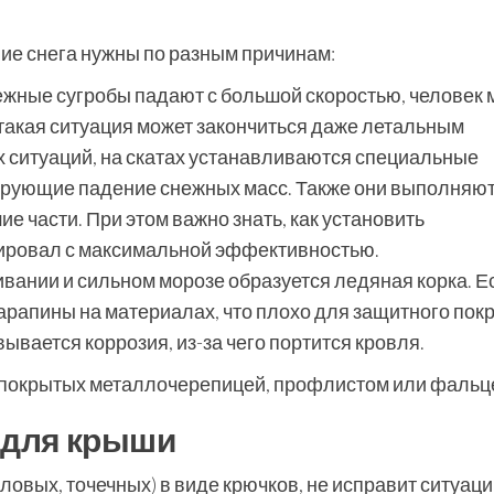
е снега нужны по разным причинам:
ежные сугробы падают с большой скоростью, человек 
такая ситуация может закончиться даже летальным
х ситуаций, на скатах устанавливаются специальные
ирующие падение снежных масс. Также они выполняю
е части. При этом важно знать, как установить
нировал с максимальной эффективностью.
вании и сильном морозе образуется ледяная корка. Е
царапины на материалах, что плохо для защитного пок
ывается коррозия, из-за чего портится кровля.
 покрытых металлочерепицей, профлистом или фальц
 для крыши
овых, точечных) в виде крючков, не исправит ситуаци