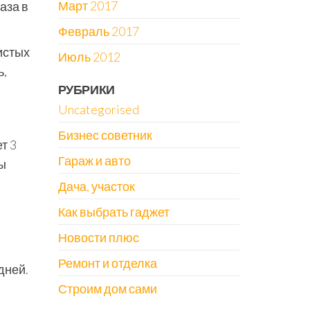
Март 2017
аза в
Февраль 2017
истых
Июль 2012
ь,
РУБРИКИ
Uncategorised
Бизнес советник
т 3
Гараж и авто
мы
Дача, участок
Как выбрать гаджет
Новости плюс
Ремонт и отделка
дней.
Строим дом сами