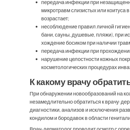
передача инфекции при незащищенн
микротравм слизистых или коитуса в
возрастает;
несоблюдение правил личной гигиен
бани, сауны, душевые, пляжи), при 
хождение босиком при наличии травм
передача инфекции при прохождении
нарушение целостности кожных покр
косметологических процедурах инва
К какому врачу обратит
При обнаружении новообразований на ко
незамедлительно обратиться к врачу-де
диагностики, анализов и исключения раз
кондилом и бородавок в области гениталий
Врач-дерматолог проводит осмотр с опре