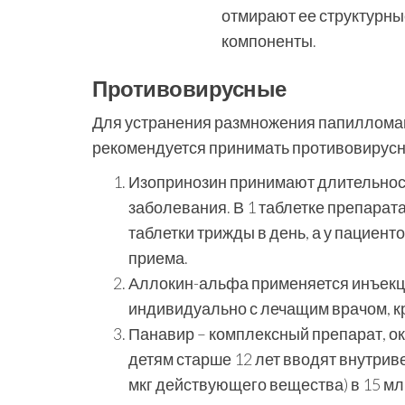
отмирают ее структурны
компоненты.
Противовирусные
Для устранения размножения папилломав
рекомендуется принимать противовирусн
Изопринозин принимают длительност
заболевания. В 1 таблетке препарат
таблетки трижды в день, а у пациенто
приема.
Аллокин-альфа применяется инъекци
индивидуально с лечащим врачом, кр
Панавир – комплексный препарат, 
детям старше 12 лет вводят внутрив
мкг действующего вещества) в 15 мл