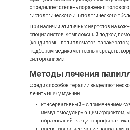
определяет степень поражения полового
гистологического и цитологического обс
При наличии атипичных наростов на кожн
специалистов. Комплексный подход помо
(кондиломы, папилломатоз, паракератоз
подбором медикаментозных средств, кор
сил организма.
Методы лечения папил
Среди способов терапии выделяют неско
лечить ВПЧ у мужчин:
консервативный – с применением сх
иммуномодулирующим эффектом, мес
образований, вакцинопрофилактика
оперативное иссечение папиллом, к