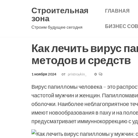
Перейти
Строительная
ГЛАВНАЯ
к
зона
содержимому
БИЗНЕС СО
Строим будущее сегодня
Как лечить вирус п
методов и средств
1 ноября 2024
от
pristroykin_
0
Вирус папилломы человека – это распрос
частотой мужчин и женщин. Папилломавир
оболочки. Наиболее неблагоприятное теч
имеют новообразования в паху и на полов
предусматривает иммуннокоррекцию с у