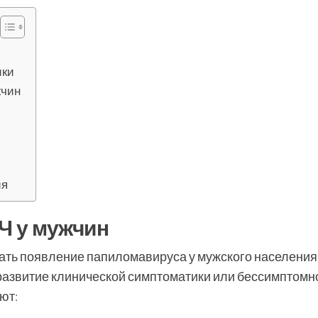
ики
жчин
ия
Ч у мужчин
ать появление папиломавируса у мужского населения
азвитие клинической симптоматики или бессимптомн
ют: