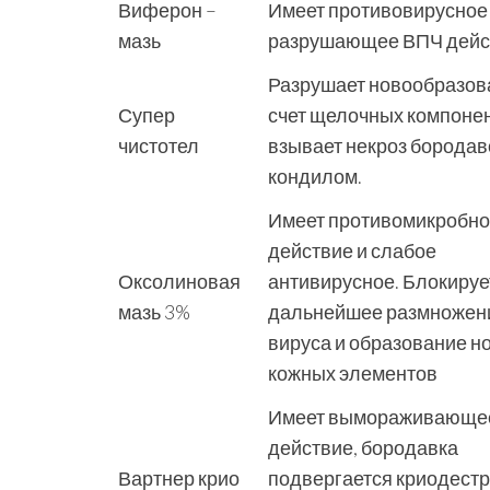
Виферон –
Имеет противовирусное
мазь
разрушающее ВПЧ дейс
Разрушает новообразов
Супер
счет щелочных компонен
чистотел
взывает некроз бородав
кондилом.
Имеет противомикробн
действие и слабое
Оксолиновая
антивирусное. Блокируе
мазь 3%
дальнейшее размножен
вируса и образование н
кожных элементов
Имеет вымораживающе
действие, бородавка
Вартнер крио
подвергается криодестр