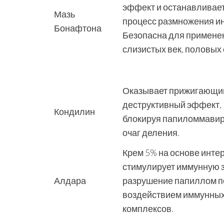
эффект и останавливае
Мазь
процесс размножения и
Бонафтона
Безопасна для примене
слизистых век, половых 
Оказывает прижигающи
деструктивный эффект,
Кондилин
блокируя папиломмави
очаг деления.
Крем 5% на основе инте
стимулирует иммунную 
Алдара
разрушение папиллом п
воздействием иммунны
комплексов.