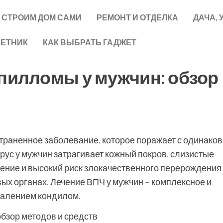
СТРОИМ ДОМ САМИ
РЕМОНТ И ОТДЕЛКА
ДАЧА, 
ВЕТНИК
КАК ВЫБРАТЬ ГАДЖЕТ
апилломы у мужчин: обзор
траненное заболевание, которое поражает с одинако
ус у мужчин затрагивает кожный покров, слизистые
ение и высокий риск злокачественного перерождения
ых органах. Лечение ВПЧ у мужчин – комплексное и
далением кондилом.