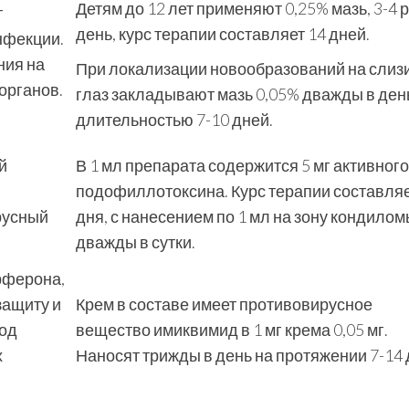
Детям до 12 лет применяют 0,25% мазь, 3-4 р
т
день, курс терапии составляет 14 дней.
нфекции.
ния на
При локализации новообразований на слиз
органов.
глаз закладывают мазь 0,05% дважды в ден
длительностью 7-10 дней.
й
В 1 мл препарата содержится 5 мг активного
подофиллотоксина. Курс терапии составляе
русный
дня, с нанесением по 1 мл на зону кондило
дважды в сутки.
рферона,
защиту и
Крем в составе имеет противовирусное
од
вещество имиквимид в 1 мг крема 0,05 мг.
х
Наносят трижды в день на протяжении 7-14 