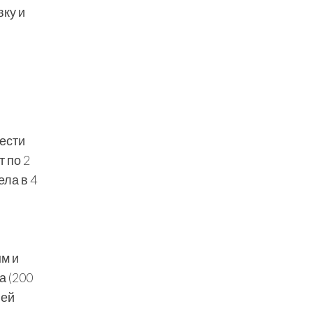
ку и
ести
 по 2
ела в 4
м и
а (200
ней