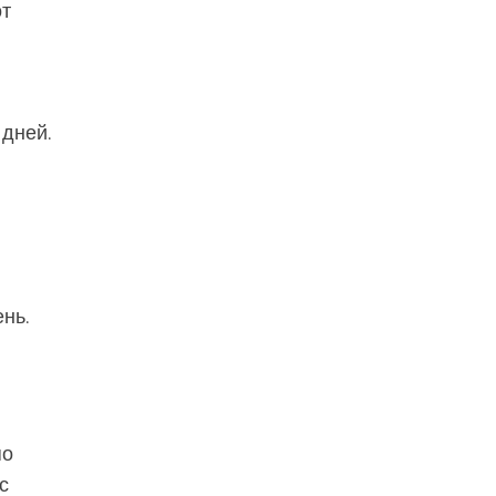
от
 дней.
ень.
по
с