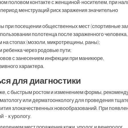
ом половом контакте с женщиной-носителем, при нал
 период менструаций риск заражения значительно
ы при посещении общественных мест (спортивные за
использовании полотенца после зараженного человека,
 на стопах (мозоли, микротрещины, раны);
 ребенка через родовые пути;
овов с занесением инфекции при маникюре,
зивного характера.
ься для диагностики
же, с быстрым ростом и изменением формы, рекоменд
рматологу или дерматоонкологу для проведения тщат
вития злокачественных новообразований. При появле
 – к урологу.
делением мест поражения кожи, уролог и венеролог