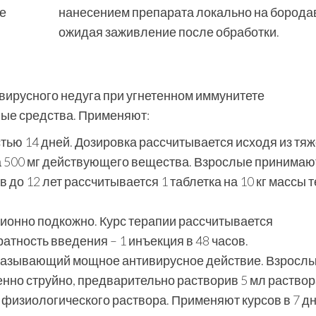
е
нанесением препарата локально на бородав
ожидая заживление после обработки.
ирусного недуга при угнетенном иммунитете
ые средства. Применяют:
ью 14 дней. Дозировка рассчитывается исходя из тяж
а 500 мг действующего вещества. Взрослые принимают
в до 12 лет рассчитывается 1 таблетка на 10 кг массы т
онно подкожно. Курс терапии рассчитывается
атность введения – 1 инъекция в 48 часов.
оказывающий мощное антивирусное действие. Взрослы
енно струйно, предварительно растворив 5 мл раствор
 физиологического раствора. Применяют курсов в 7 д