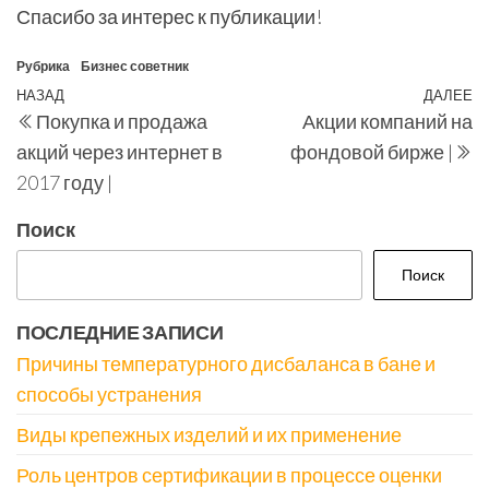
Спасибо за интерес к публикации!
Рубрика
Бизнес советник
Навигация
Предыдущая
НАЗАД
ДАЛЕЕ
С
Покупка и продажа
Акции компаний на
по
запись
з
акций через интернет в
фондовой бирже |
записям
2017 году |
Поиск
Поиск
ПОСЛЕДНИЕ ЗАПИСИ
Причины температурного дисбаланса в бане и
способы устранения
Виды крепежных изделий и их применение
Роль центров сертификации в процессе оценки