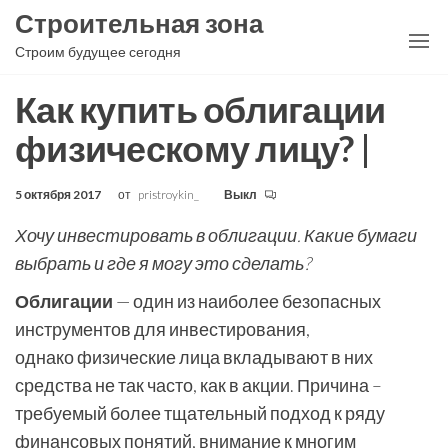
Перейти
Строительная зона
к
Строим будущее сегодня
содержимому
Как купить облигации
физическому лицу? |
5 октября 2017
от
pristroykin_
Выкл
Хочу инвестировать в облигации. Какие бумаги
выбрать и где я могу это сделать?
Облигации
— один из наиболее безопасных
инструментов для инвестирования,
однако физические лица вкладывают в них
средства не так часто, как в акции. Причина –
требуемый более тщательный подход к ряду
финансовых понятий, внимание к многим