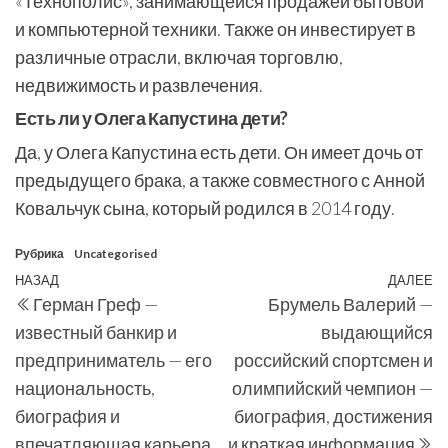
«Технополис», занимающейся продажей бытовой
и компьютерной техники. Также он инвестирует в
различные отрасли, включая торговлю,
недвижимость и развлечения.
Есть ли у Олега Капустина дети?
Да, у Олега Капустина есть дети. Он имеет дочь от
предыдущего брака, а также совместного с Анной
Ковальчук сына, который родился в 2014 году.
Рубрика
Uncategorised
Навигация
Предыдущая
НАЗАД
ДАЛЕЕ
С
Герман Греф —
Брумель Валерий —
по
запись
з
известный банкир и
выдающийся
записям
предприниматель — его
российский спортсмен и
национальность,
олимпийский чемпион —
биография и
биография, достижения
впечатляющая карьера
и краткая информация