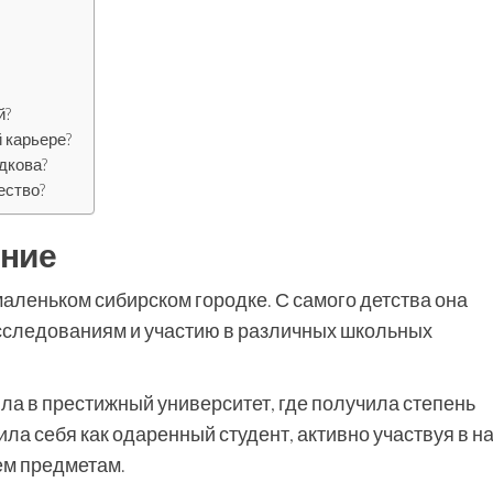
й?
 карьере?
дкова?
ество?
ание
маленьком сибирском городке. С самого детства она
сследованиям и участию в различных школьных
ла в престижный университет, где получила степень
ла себя как одаренный студент, активно участвуя в н
ем предметам.