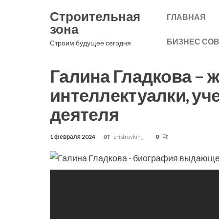
Перейти
Строительная
ГЛАВНАЯ
к
зона
содержимому
БИЗНЕС СО
Строим будущее сегодня
Галина Гладкова – 
интеллектуалки, уч
деятеля
1 февраля 2024
от
pristroykin_
0