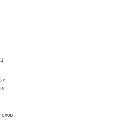
ой
о и
ых
пехов