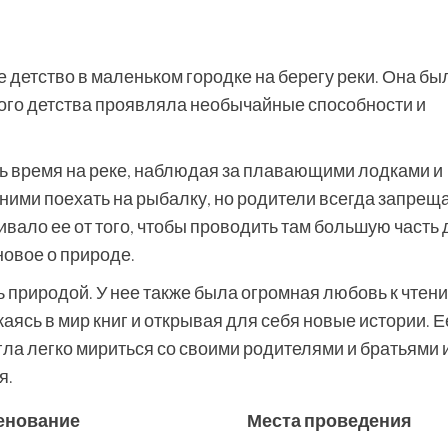
 детство в маленьком городке на берегу реки. Она бы
мого детства проявляла необычайные способности и
ь время на реке, наблюдая за плавающими лодками и
ними поехать на рыбалку, но родители всегда запрещ
ливало ее от того, чтобы проводить там большую часть 
новое о природе.
 природой. У нее также была огромная любовь к чтен
аясь в мир книг и открывая для себя новые истории. Е
гла легко мириться со своими родителями и братьями 
я.
енование
Места проведения