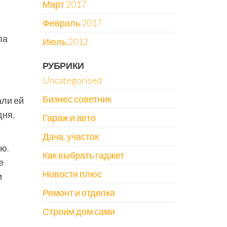
Март 2017
Февраль 2017
ла
Июль 2012
РУБРИКИ
Uncategorised
Бизнес советник
али ей
дня,
Гараж и авто
Дача, участок
ию.
Как выбрать гаджет
е
Новости плюс
и
Ремонт и отделка
Строим дом сами