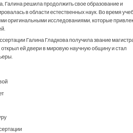
а, Галина решила продолжить свое образование и
ировалась в области естественных наук. Во время уче
оими оригинальными исследованиями, которые привле
й.
ссертации Галина Гладкова получила звание магистр
х открыл ей двери в мировую научную общину и стал
ьеры.
вой
ет
уру
сертации