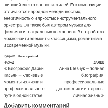
широкий спектр жанров и стилей. Его композиции
отличаются народной мелодичностью,
энергичностью и яркостью инструментального
оркестра. Он также был автором музыки для
фильмов и театральных постановок. В его работах
можно найти элементы классицизма, романтизма
и современной музыки.
Рубрика
Uncategorised
Навигация
Предыдущая
НАЗАД
ДАЛЕЕ
С
Биография Дарьи
Анна Шевчук — полная
по
запись
з
Касьян — ключевые
биография,
записям
моменты из жизни и
профессиональные
профессионального
достижения и интересы,
пути в одной статье
личная жизнь
Добавить комментарий