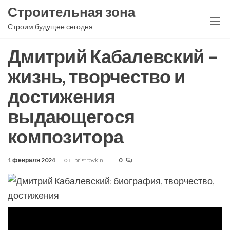
Перейти
Строительная зона
к
Строим будущее сегодня
содержимому
Дмитрий Кабалевский –
жизнь, творчество и
достижения
выдающегося
композитора
1 февраля 2024
от
pristroykin_
0