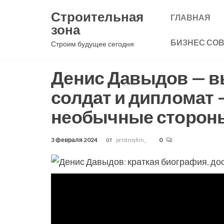
Перейти
Строительная
ГЛАВНАЯ
к
зона
содержимому
БИЗНЕС СО
Строим будущее сегодня
Денис Давыдов — в
солдат и дипломат 
необычные сторон
3 февраля 2024
от
pristroykin_
0