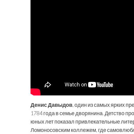
Денис Давыдов
, один из самых ярких п
1784 года в семье дворянина. Детство про
юных лет показал привлекательные литер
Ломоносовским коллежем, где самовлюбле