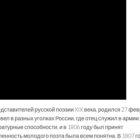
редставителей русской поэзии XIX века, родился 27 фе
вел в разных уголках России, где отец служил в армии.
атурные способности, и в 1806 году был принят
нность молодого поэта была всем понятна. В 1807 г