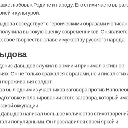
 также любовь к Родине и народу. Его стихи часто выра
рией и культурой.
ыдова соседствует с героическими образами и описа
и получила высокую оценку современников. Он являетс
 свое творчество славе и мужеству русского народа.
выдова
Денис Давыдов служил в армии и принимал активное
ях. Он не только сражался с врагами, но и писал стих
и переживания солдат.
в был одним из участников заговора против Наполео
одготовке и планировании этого заговора, который им
зской оккупации.
 Давыдов написал большое количество стихотворений
тали популярными. Он прославился своей яркой и