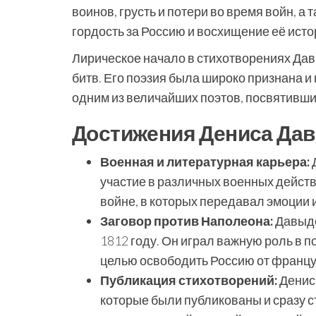
воинов, грусть и потери во время войн, а
гордость за Россию и восхищение её исто
Лирическое начало в стихотворениях Дав
битв. Его поэзия была широко признана 
одним из величайших поэтов, посвятивших
Достижения Дениса Да
Военная и литературная карьера:
участие в различных военных действи
войне, в которых передавал эмоции 
Заговор против Наполеона:
Давыдо
1812 году. Он играл важную роль в п
целью освободить Россию от францу
Публикация стихотворений:
Денис
которые были публикованы и сразу с