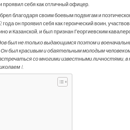
и проявил себя как отличный офицер.
брел благодаря своим боевым подвигам и поэтическо
 года он проявил себя как героический воин, участвов
ино и Казанской, и был признан Георгиевским кавалер
в был не только выдающимся поэтом и военачальн
. Он был красивым и обаятельным молодым человеком
повстречаться со многими известными личностями, в
иколаем I.