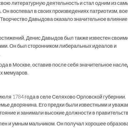
вою литературную деятельность и стал одним из сам
а. Он воспевал в своих произведениях патриотизм, во
. Творчество Давыдова оказало значительное влияние
остижений, Денис Давыдов был также известен своим
ми. Он был сторонником либеральных идеалов и
.
ода в Москве, оставив после себя значительное насле
х мемуаров.
июля 1784 года в селе Селяхово Орловской губернии.
емье дворянина. Его предки были известными и уваж
стояние и занимали высокие должности в правительств
лен и умным мальчиком. Он получал хорошее образов