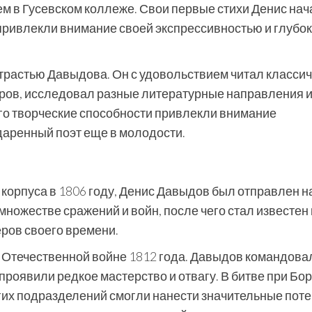
тем в Гусевском коллеже. Свои первые стихи Денис нач
е привлекли внимание своей экспрессивностью и глубо
трастью Давыдова. Он с удовольствием читал класси
оров, исследовал разные литературные направления 
го творческие способности привлекли внимание
даренный поэт еще в молодости.
 корпуса в 1806 году, Денис Давыдов был отправлен н
множестве сражений и войн, после чего стал известен 
ров своего времени.
 Отечественной войне 1812 года. Давыдов командова
проявили редкое мастерство и отвагу. В битве при Бо
гих подразделений смогли нанести значительные пот