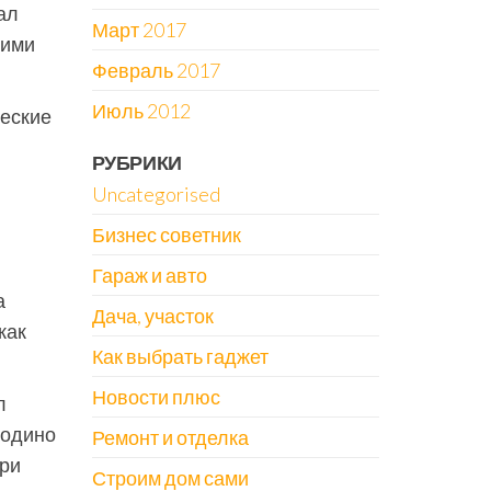
ал
Март 2017
кими
Февраль 2017
Июль 2012
ческие
и
РУБРИКИ
Uncategorised
Бизнес советник
Гараж и авто
а
Дача, участок
как
Как выбрать гаджет
Новости плюс
л
родино
Ремонт и отделка
ери
Строим дом сами