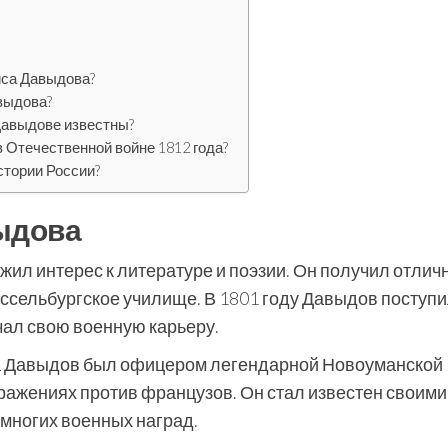
иса Давыдова?
выдова?
Давыдове известны?
 Отечественной войне 1812 года?
стории России?
ыдова
жил интерес к литературе и поэзии. Он получил отлич
ссельбургское училище. В 1801 году Давыдов поступи
чал свою военную карьеру.
да Давыдов был офицером легендарной Новоуманской
сражениях против французов. Он стал известен своими
 многих военных наград.