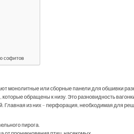
ью софитов
ают монолитные или сборные панели для обшивки ра
 которые обращены к низу. Это разновидность вагонк
ей. Главная из них – перфорация, необходимая для ре
ельного пирога.
а от проникновения птиц, насекомых.