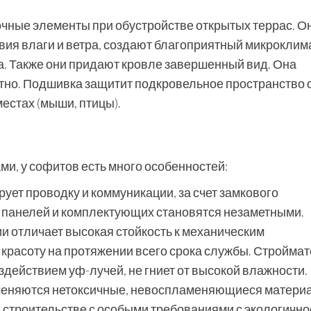
чные элементы при обустройстве открытых террас. О
вия влаги и ветра, создают благоприятный микроклима
. Также они придают кровле завершенный вид. Она
тно. Подшивка защитит подкровельное пространство 
естах (мыши, птицы).
и, у софитов есть много особенностей:
ует проводку и коммуникации, за счет замкового
 панелей и комплектующих становятся незаметными.
и отличает высокая стойкость к механическим
красоту на протяжении всего срока службы. Стройма
оздействием уф-лучей, не гниет от высокой влажности.
именяются нетоксичные, невоспламеняющиеся матери
в строительстве с особыми требованиями с экологично