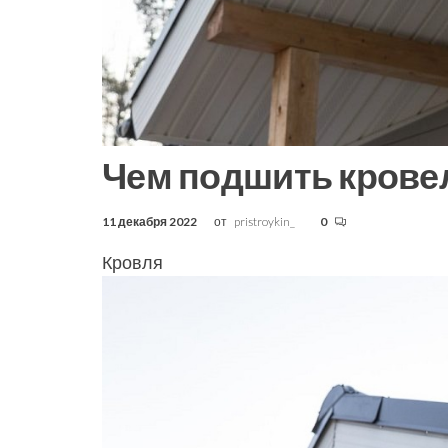
Чем подшить кров
11 декабря 2022
от
pristroykin_
0
Кровля