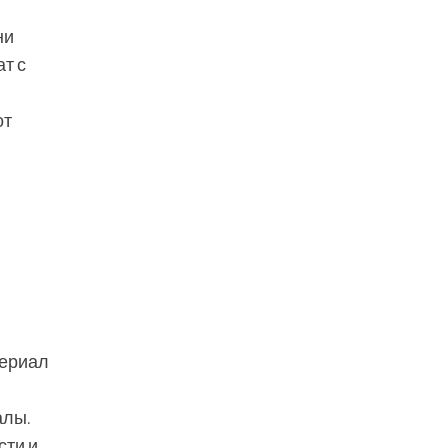
ни
т с
от
териал
алы.
сти и