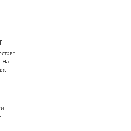
т
оставе
. На
ва.
ти
.