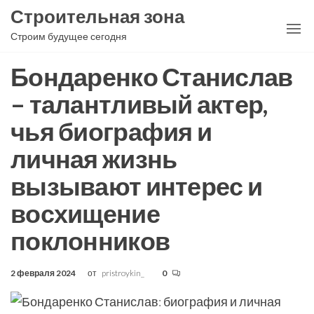
Перейти
Строительная зона
к
Строим будущее сегодня
содержимому
Бондаренко Станислав
– талантливый актер,
чья биография и
личная жизнь
вызывают интерес и
восхищение
поклонников
2 февраля 2024
от
pristroykin_
0