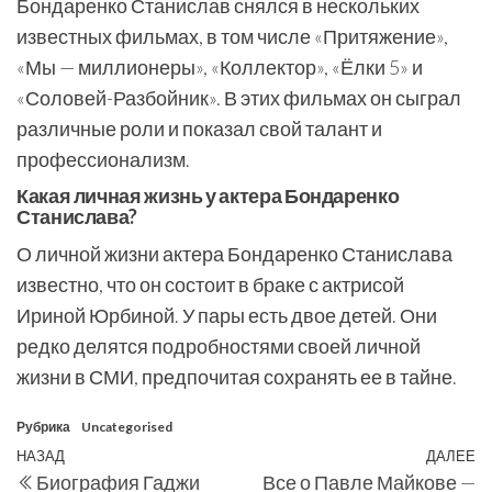
Бондаренко Станислав снялся в нескольких
известных фильмах, в том числе «Притяжение»,
«Мы — миллионеры», «Коллектор», «Ёлки 5» и
«Соловей-Разбойник». В этих фильмах он сыграл
различные роли и показал свой талант и
профессионализм.
Какая личная жизнь у актера Бондаренко
Станислава?
О личной жизни актера Бондаренко Станислава
известно, что он состоит в браке с актрисой
Ириной Юрбиной. У пары есть двое детей. Они
редко делятся подробностями своей личной
жизни в СМИ, предпочитая сохранять ее в тайне.
Рубрика
Uncategorised
Навигация
Предыдущая
НАЗАД
ДАЛЕЕ
С
Биография Гаджи
Все о Павле Майкове —
запись
з