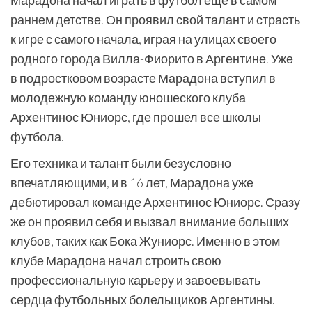
Марадона начал играть в футбол еще в самом
раннем детстве. Он проявил свой талант и страсть
к игре с самого начала, играя на улицах своего
родного города Вилла-Фиорито в Аргентине. Уже
в подростковом возрасте Марадона вступил в
молодежную команду юношеского клуба
Архентинос Юниорс, где прошел все школы
футбола.
Его техника и талант были безусловно
впечатляющими, и в 16 лет, Марадона уже
дебютировал команде Архентинос Юниорс. Сразу
же он проявил себя и вызвал внимание больших
клубов, таких как Бока Жуниорс. Именно в этом
клубе Марадона начал строить свою
профессиональную карьеру и завоевывать
сердца футбольных болельщиков Аргентины.