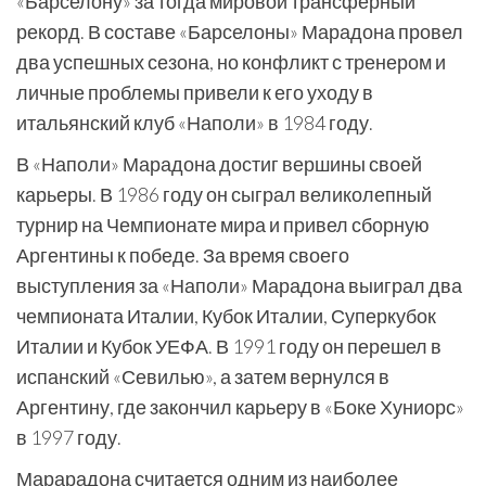
«Барселону» за тогда мировой трансферный
рекорд. В составе «Барселоны» Марадона провел
два успешных сезона, но конфликт с тренером и
личные проблемы привели к его уходу в
итальянский клуб «Наполи» в 1984 году.
В «Наполи» Марадона достиг вершины своей
карьеры. В 1986 году он сыграл великолепный
турнир на Чемпионате мира и привел сборную
Аргентины к победе. За время своего
выступления за «Наполи» Марадона выиграл два
чемпионата Италии, Кубок Италии, Суперкубок
Италии и Кубок УЕФА. В 1991 году он перешел в
испанский «Севилью», а затем вернулся в
Аргентину, где закончил карьеру в «Боке Хуниорс»
в 1997 году.
Марарадона считается одним из наиболее