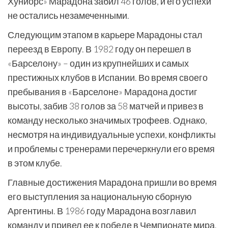
Хуниорс» Марадона забил 46 голов, и его успехи
не остались незамеченными.
Следующим этапом в карьере Марадоны стал
переезд в Европу. В 1982 году он перешел в
«Барселону» – один из крупнейших и самых
престижных клубов в Испании. Во время своего
пребывания в «Барселоне» Марадона достиг
высоты, забив 38 голов за 58 матчей и привез в
команду несколько значимых трофеев. Однако,
несмотря на индивидуальные успехи, конфликты
и проблемы с тренерами перечеркнули его время
в этом клубе.
Главные достижения Марадона пришли во время
его выступления за национальную сборную
Аргентины. В 1986 году Марадона возглавил
команду и привел ее к победе в Чемпионате мира.