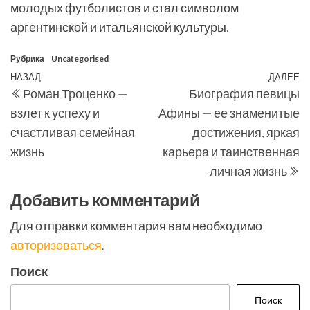
молодых футболистов и стал символом
аргентинской и итальянской культуры.
Рубрика
Uncategorised
Навигация
Предыдущая
НАЗАД
ДАЛЕЕ
С
Роман Троценко —
Биография певицы
по
запись
з
взлет к успеху и
Афины — ее знаменитые
записям
счастливая семейная
достижения, яркая
жизнь
карьера и таинственная
личная жизнь
Добавить комментарий
Для отправки комментария вам необходимо
авторизоваться
.
Поиск
Поиск