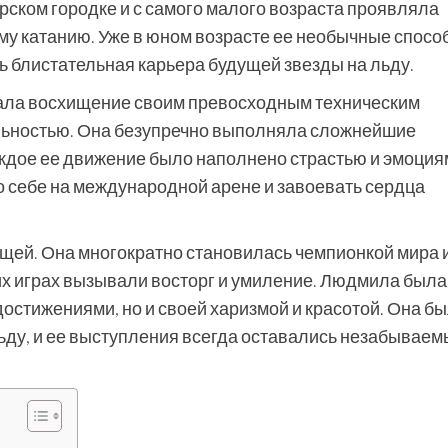
рском городке и с самого малого возраста проявляла
ому катанию. Уже в юном возрасте ее необычные спосо
ь блистательная карьера будущей звезды на льду.
ла восхищение своим превосходным техническим
льностью. Она безупречно выполняла сложнейшие
аждое ее движение было наполнено страстью и эмоция
 себе на международной арене и завоевать сердца
ей. Она многократно становилась чемпионкой мира 
их играх вызывали восторг и умиление. Людмила была
остижениями, но и своей харизмой и красотой. Она б
ьду, и ее выступления всегда оставались незабываем