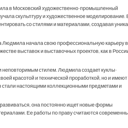
ила в Московский художественно-промышленный
изучала скульптуру и художественное моделирование. 
ентировать со стилями и материалами, создавая уник
.
а Людмила начала свою профессиональную карьеру в
естве выставок и выставочных проектов, как в России,
и неповторимым стилем. Людмила создает куклы-
воей красотой и технической проработкой, но и имеют
лы стали настоящими коллекционными предметами и
развиваться, она постоянно ищет новые формы
териалами. Ее работы по праву считаются современн