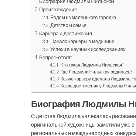
Биография Людмилы Нильской
Происхождение
Родом из маленького городка
Детство и семья
Карьера и достижения
Начало карьеры в медицине
Успехи в научных исследованиях
Вопрос-ответ:
Кто такая Людмила Нильская?
Где Людмила Нильская родилась?
Какую карьеру сделала Людмила Н
Какие достижения у Людмилы Ниль
Биография Людмилы Н
С детства Людмила увлекалась рисование
оригинальной художницы заметили уже в 
региональных и международных конкурса