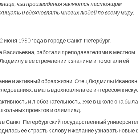
жница, чьи произведения являются настоящим
ищать и вдохновлять многих людей по всему миру.
июня 1980 года в городе Санкт-Петербург.
ра Васильевна, работали преподавателями в местном
Людмилу в ее стремлении к знаниям и помогали ей
вание и активный образ жизни. Отец Людмилы Иванов
следованиях, а мать вдохновляла ее интересом к искус
ктивность и любознательность. Уже в школе она была
 школьных проектов и олимпиад.
 в Санкт-Петербургский государственный университет
дилась ее страсть к слову и желание узнавать новые