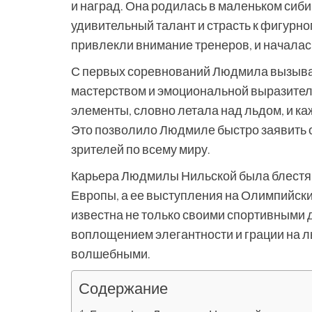
и наград. Она родилась в маленьком сиби
удивительный талант и страсть к фигурн
привлекли внимание тренеров, и началас
С первых соревнований Людмила вызыва
мастерством и эмоциональной выразите
элементы, словно летала над льдом, и к
Это позволило Людмиле быстро заявить о
зрителей по всему миру.
Карьера Людмилы Нильской была блестящ
Европы, а ее выступления на Олимпийск
известна не только своими спортивными д
воплощением элегантности и грации на л
волшебными.
Содержание