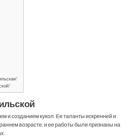
ильская?
ской?
ильской
м и созданием кукол. Ее таланты искренней и
раннем возрасте, и ее работы были признаны на
х.