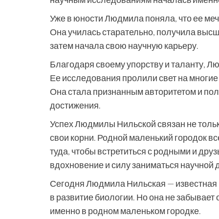
Уже в юности Людмила поняла, что ее мечт
Она училась старательно, получила высш
затем начала свою научную карьеру.
Благодаря своему упорству и таланту, Л
Ее исследования пролили свет на многие
Она стала признанным авторитетом и пол
достижения.
Успех Людмилы Нильской связан не только 
свои корни. Родной маленький городок вс
туда, чтобы встретиться с родными и дру
вдохновение и силу заниматься научной 
Сегодня Людмила Нильская — известная и
в развитие биологии. Но она не забывает 
именно в родном маленьком городке.