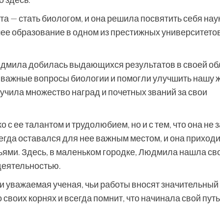
а — стать биологом, и она решила посвятить себя нау
ее образование в одном из престижных университетов
юдмила добилась выдающихся результатов в своей об
 важные вопросы биологии и помогли улучшить нашу ж
учила множество наград и почетных званий за свои
с ее талантом и трудолюбием, но и с тем, что она не
егда оставался для нее важным местом, и она приход
зьями. Здесь, в маленьком городке, Людмила нашла св
деятельностью.
 уважаемая ученая, чьи работы вносят значительный
о своих корнях и всегда помнит, что начинала свой путь