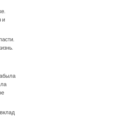
ке.
 и
ласти.
изнь.
 забыла
ила
ое
 вклад