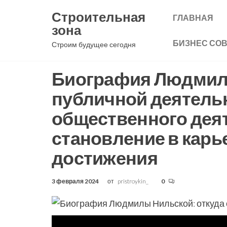
Перейти
Строительная
ГЛАВНАЯ
к
зона
содержимому
БИЗНЕС СО
Строим будущее сегодня
Биография Людмил
публичной деятельн
общественного деят
становление в кар
достижения
3 февраля 2024
от
pristroykin_
0