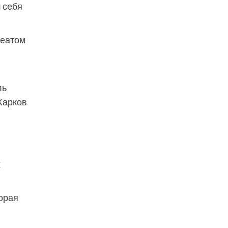
л себя
реатом
ль
 Жарков
х
торая