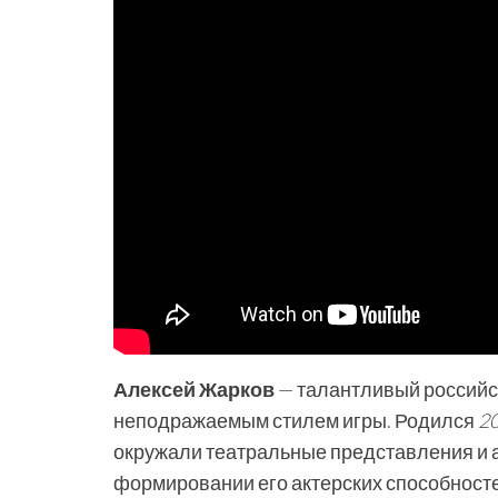
Алексей Жарков
— талантливый российск
неподражаемым стилем игры. Родился
2
окружали театральные представления и а
формировании его актерских способносте