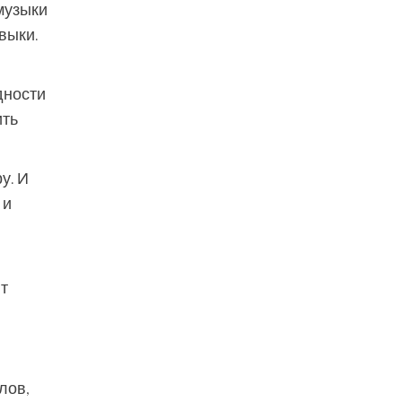
музыки
выки.
дности
ить
у. И
 и
т
лов,