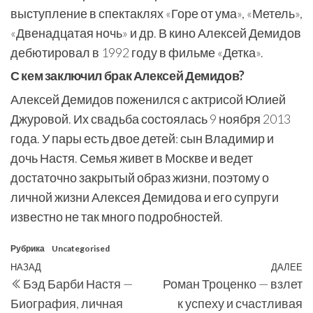
выступление в спектаклях «Горе от ума», «Метель»,
«Двенадцатая ночь» и др. В кино Алексей Демидов
дебютировал в 1992 году в фильме «Детка».
С кем заключил брак Алексей Демидов?
Алексей Демидов поженился с актрисой Юлией
Джуровой. Их свадьба состоялась 9 ноября 2013
года. У пары есть двое детей: сын Владимир и
дочь Настя. Семья живет в Москве и ведет
достаточно закрытый образ жизни, поэтому о
личной жизни Алексея Демидова и его супруги
известно не так много подробностей.
Рубрика
Uncategorised
Навигация
Предыдущая
НАЗАД
ДАЛЕЕ
С
Бэд Барби Настя —
Роман Троценко — взлет
по
запись
з
Биография, личная
к успеху и счастливая