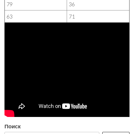
79
36
63
71
Поиск