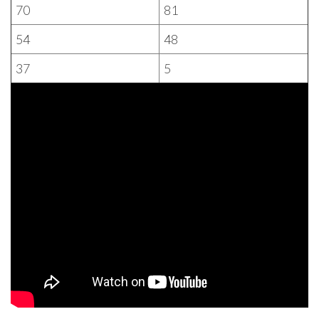
70
81
54
48
37
5