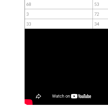
68
53
3
72
33
34