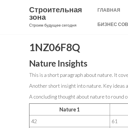
Перейти
Строительная
ГЛАВНАЯ
к
зона
содержимому
БИЗНЕС СО
Строим будущее сегодня
1NZ06F8Q
Nature Insights
This is a short paragraph about nature. It cov
Another short insight into nature. Key ideas a
A concluding thought about nature to round of
Nature 1
42
61