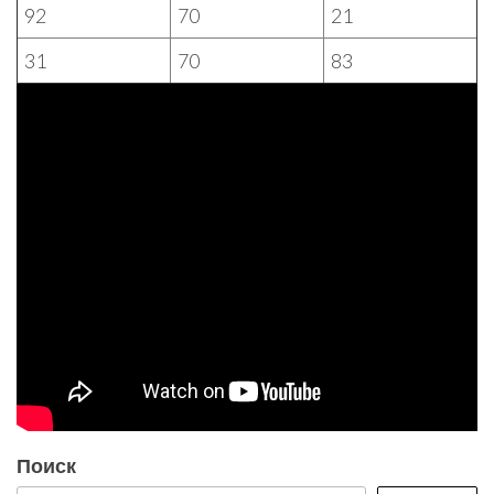
92
70
21
31
70
83
Поиск