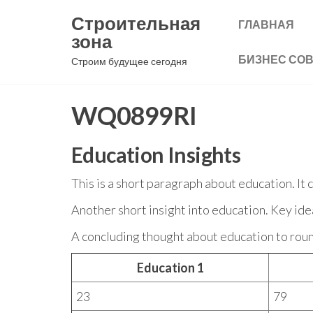
Перейти
Строительная
ГЛАВНАЯ
к
зона
содержимому
БИЗНЕС СО
Строим будущее сегодня
WQ0899RI
Education Insights
This is a short paragraph about education. It
Another short insight into education. Key ide
A concluding thought about education to roun
Education 1
23
79