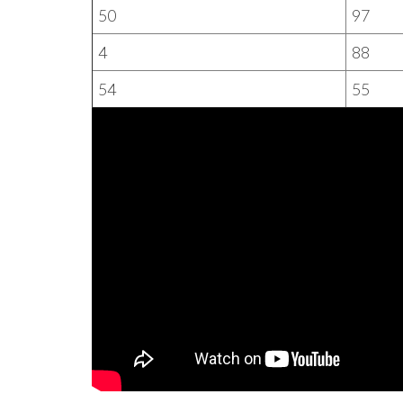
50
97
4
88
54
55