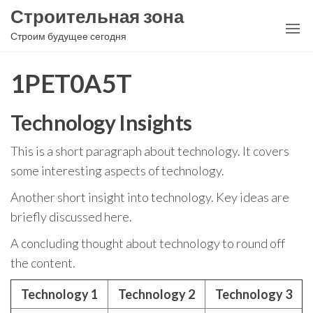
Перейти
Строительная зона
к
Строим будущее сегодня
содержимому
1PET0A5T
Technology Insights
This is a short paragraph about technology. It covers
some interesting aspects of technology.
Another short insight into technology. Key ideas are
briefly discussed here.
A concluding thought about technology to round off
the content.
Technology 1
Technology 2
Technology 3