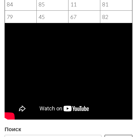
84
85
11
81
79
45
67
82
Поиск