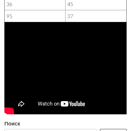
36
45
95
37
Поиск