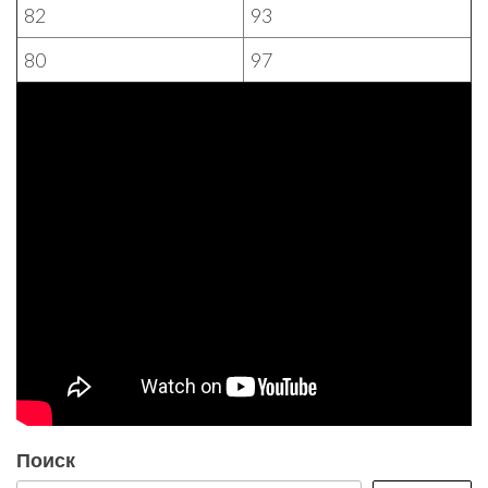
82
93
80
97
Поиск