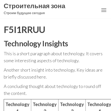
Перейти
Строительная зона
к
Строим будущее сегодня
содержимому
F5I1RRUU
Technology Insights
This is a short paragraph about technology. It covers
some interesting aspects of technology.
Another short insight into technology. Key ideas are
briefly discussed here.
A concluding thought about technology to round off
the content.
Technology
Technology
Technology
Technolog