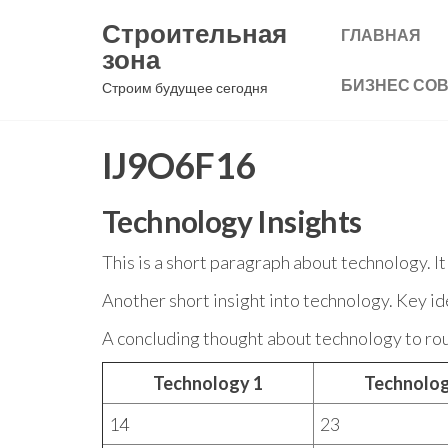
Перейти
Строительная
ГЛАВНАЯ
к
зона
содержимому
БИЗНЕС СО
Строим будущее сегодня
IJ9O6F16
Technology Insights
This is a short paragraph about technology. I
Another short insight into technology. Key id
A concluding thought about technology to rou
Technology 1
Technolog
14
23