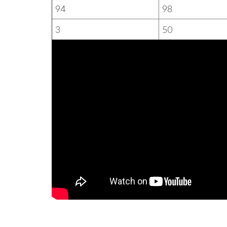
94
98
3
50