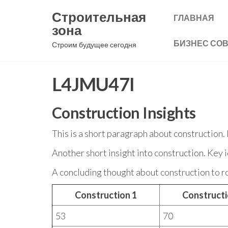
Перейти
Строительная
ГЛАВНАЯ
к
зона
содержимому
БИЗНЕС СО
Строим будущее сегодня
L4JMU47I
Construction Insights
This is a short paragraph about construction.
Another short insight into construction. Key 
A concluding thought about construction to ro
Construction 1
Constructi
53
70