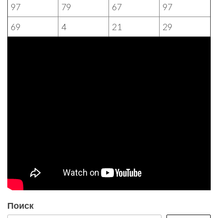
97
79
67
97
69
4
21
29
Поиск