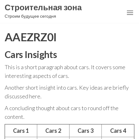
Перейти
Строительная зона
к
Строим будущее сегодня
содержимому
AAEZRZ0I
Cars Insights
This is a short paragraph about cars. It covers some
interesting aspects of cars.
Another short insight into cars. Key ideas are briefly
discussed here.
A concluding thought about cars to round off the
content.
Cars 1
Cars 2
Cars 3
Cars 4