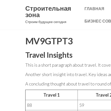
Перейти
Строительная
ГЛАВНАЯ
к
зона
содержимому
БИЗНЕС СО
Строим будущее сегодня
MV9GTPT3
Travel Insights
This is a short paragraph about travel. It cov
Another short insight into travel. Key ideas a
A concluding thought about travel to round of
Travel 1
Travel 
88
59